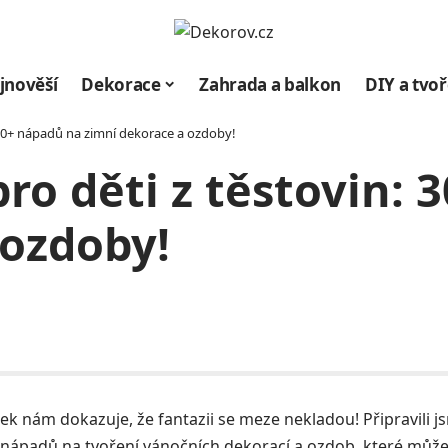
jnověší
Dekorace
Zahrada a balkon
DIY a tvoř
 30+ nápadů na zimní dekorace a ozdoby!
ro děti z těstovin:
 ozdoby!
ek nám dokazuje, že fantazii se meze nekladou! Připravili j
 nápadů na tvoření
vánočních dekorací
a ozdob, které můž