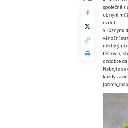
společně s 
už nyní můž
ozdob.
S různými d
vánoční str
některými n
těstovin, k
ozdobte dal
Nebojte se 
každý závid
[prima_insp