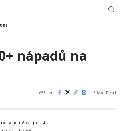
ení
 30+ nápadů na
2 Min Read
Share
sme si pro Vás spoustu
ete podniknout