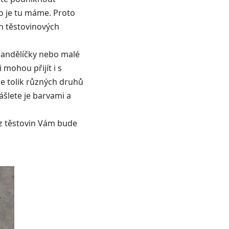
o je tu máme. Proto
ch těstovinových
, andělíčky nebo malé
mohou přijít i s
je tolik různých druhů
ášlete je barvami a
 z těstovin Vám bude