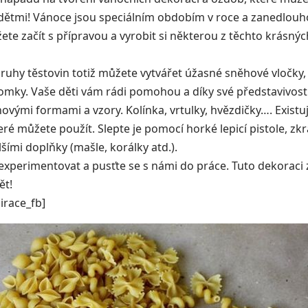
dětmi!
Vánoce
jsou speciálním obdobím v roce a zanedlouh
ete začít s přípravou a vyrobit si některou z těchto krásný
ruhy těstovin totiž můžete vytvářet úžasné sněhové vločky
omky. Vaše děti vám rádi pomohou a díky své představivosti 
ovými formami a vzory. Kolínka, vrtulky, hvězdičky…. Existu
teré můžete použít. Slepte je pomocí horké lepicí pistole, zkr
šími doplňky (mašle, korálky atd.).
experimentovat a pusťte se s námi do práce. Tuto dekoraci
ět!
irace_fb]