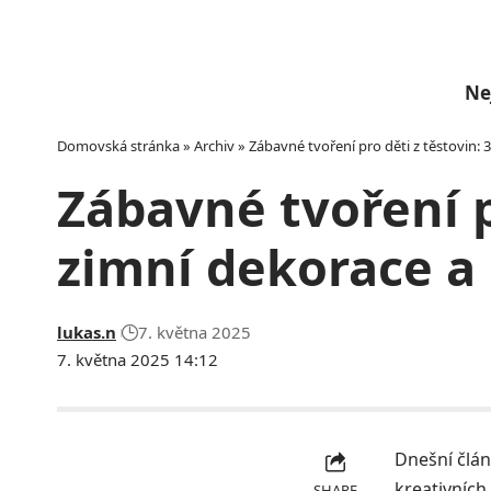
Ne
Domovská stránka
»
Archiv
»
Zábavné tvoření pro děti z těstovin:
Zábavné tvoření p
zimní dekorace a
lukas.n
7. května 2025
7. května 2025 14:12
Dnešní člán
kreativních
SHARE