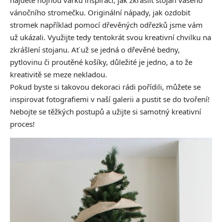
najdete hojnou várku inspirací, jak zkrášlit stojan vašeho
vánočního stromečku. Originální nápady, jak ozdobit
stromek například pomocí
dřevěných odřezků
jsme vám
už ukázali. Využijte tedy tentokrát svou kreativní chvilku na
zkrášlení stojanu. Ať už se jedná o dřevěné bedny,
pytlovinu či proutěné košíky, důležité je jedno, a to že
kreativitě se meze nekladou.
Pokud byste si takovou dekoraci rádi pořídili, můžete se
inspirovat fotografiemi v naší galerii a pustit se do tvoření!
Nebojte se těžkých postupů a užijte si samotný kreativní
proces!