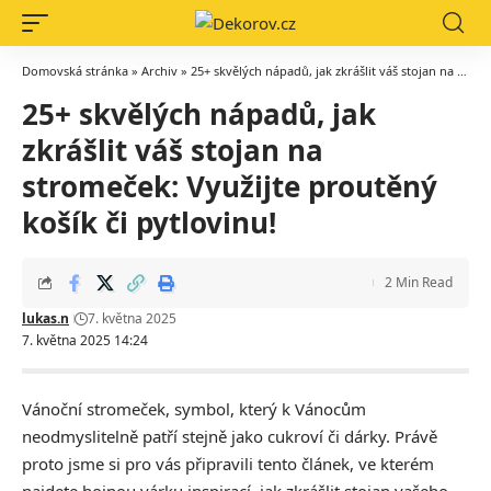
Domovská stránka
»
Archiv
»
25+ skvělých nápadů, jak zkrášlit váš stojan na stromeček: Využijte proutěný košík či pytlovinu!
25+ skvělých nápadů, jak
zkrášlit váš stojan na
stromeček: Využijte proutěný
košík či pytlovinu!
2 Min Read
lukas.n
7. května 2025
7. května 2025 14:24
Vánoční stromeček, symbol, který k Vánocům
neodmyslitelně patří stejně jako
cukroví
či dárky. Právě
proto jsme si pro vás připravili tento článek, ve kterém