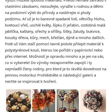
Využít můžete spoustu materiálu. Pokud nemáte zahradu s
vlastními zásobami, nezoufejte, vyražte s rodnou a dětmi
na podzimní výlet do přírody a nasbírejte si plody
podzimu. Ať už je to barevné spadané listí, větvičky hlohu,
kvetoucí vřeš, uschlé květy, šípku či jeřabin, ozdobná malá
jablíčka, kaštany, ořechy a oříšky, šišky, žaludy, bukvice,
kousky dřeva, kůry, mech, břečťan, dýně a mnoho dalších.
Poté už Vám stačí pomocí tavné pistole přilepit materiál k
polystyrénové kouli, kterou lze pořídit v papírnictví nebo
přes internet. Možností je opravdu mnoho a je jen na vás,
co si vyberete! Do výroby nezapomeňte zapojit i ty
nejmladší členy rodiny, pro které je to skvělá dovednost na
jemnou motoriku! Prohlédněte si následující galerii a
nechte se inspirovat k tvoření.