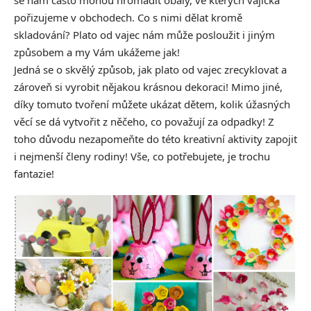
se nám často mohou hromadit obaly, ve kterých vajíčka
pořizujeme v obchodech. Co s nimi dělat kromě
skladování? Plato od vajec nám může posloužit i jiným
způsobem a my Vám ukážeme jak!
Jedná se o skvělý způsob, jak plato od vajec zrecyklovat a
zároveň si vyrobit nějakou krásnou dekoraci! Mimo jiné,
díky tomuto tvoření můžete ukázat dětem, kolik úžasných
věcí se dá vytvořit z něčeho, co považují za odpadky! Z
toho důvodu nezapomeňte do této kreativní aktivity zapojit
i nejmenší členy rodiny! Vše, co potřebujete, je trochu
fantazie!