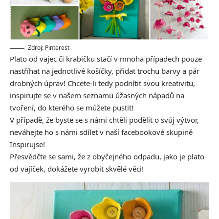
Zdroj: Pinterest
Plato od vajec či krabičku stačí v mnoha případech pouze
nastříhat na jednotlivé košíčky, přidat trochu barvy a pár
drobných úprav! Chcete-li tedy podnítit svou kreativitu,
inspirujte se v našem seznamu úžasných nápadů na
tvoření, do kterého se můžete pustit!
V případě, že byste se s námi chtěli podělit o svůj výtvor,
neváhejte ho s námi sdílet v naší facebookové skupině
Inspirujse
!
Přesvědčte se sami, že z obyčejného odpadu, jako je plato
od vajíček, dokážete vyrobit skvělé věci!