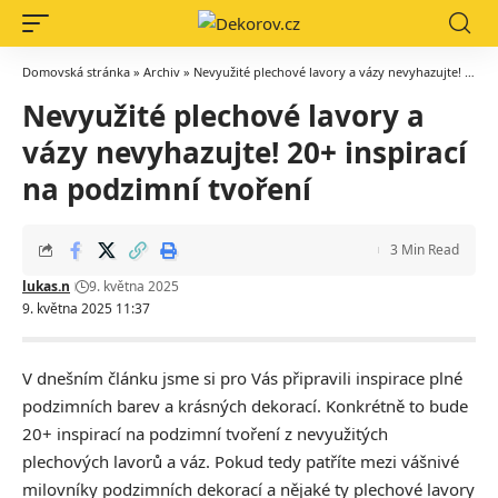
Domovská stránka
»
Archiv
»
Nevyužité plechové lavory a vázy nevyhazujte! 20+ inspirací na podzimní tvoření
Nevyužité plechové lavory a
vázy nevyhazujte! 20+ inspirací
na podzimní tvoření
3 Min Read
lukas.n
9. května 2025
9. května 2025 11:37
V dnešním článku jsme si pro Vás připravili inspirace plné
podzimních barev a krásných dekorací. Konkrétně to bude
20+ inspirací na podzimní tvoření z nevyužitých
plechových lavorů a váz. Pokud tedy patříte mezi vášnivé
milovníky podzimních dekorací a nějaké ty plechové lavory