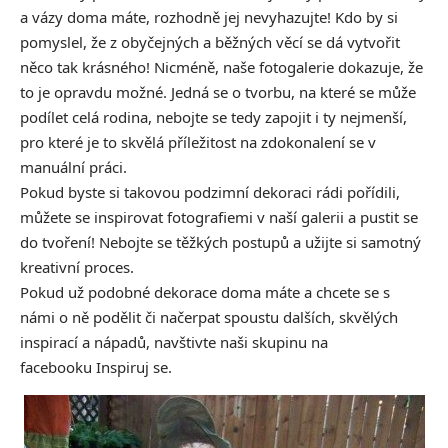
a vázy doma máte, rozhodně jej nevyhazujte! Kdo by si
pomyslel, že z obyčejných a běžných věcí se dá vytvořit
něco tak krásného! Nicméně, naše fotogalerie dokazuje, že
to je opravdu možné. Jedná se o tvorbu, na které se může
podílet celá rodina, nebojte se tedy zapojit i ty nejmenší,
pro které je to skvělá příležitost na zdokonalení se v
manuální práci.
Pokud byste si takovou podzimní dekoraci rádi pořídili,
můžete se inspirovat fotografiemi v naší galerii a pustit se
do tvoření! Nebojte se těžkých postupů a užijte si samotný
kreativní proces.
Pokud už podobné dekorace doma máte a chcete se s
námi o ně podělit či načerpat spoustu dalších, skvělých
inspirací a nápadů, navštivte naši skupinu na
facebooku
Inspiruj se.