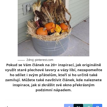
Zdroj: pinterest.com
Pokud se Vám článek na 20+ inspirací, jak originálně
využít staré plechové lavory a vázy líbí, nezapomeňte
ho sdílet i svým přátelům, kteří si ho určitě také
zamilují. Můžete také navštívit článek, kde naleznete
inspirace,
jak si zkrášlit své okno překrásným
podzimní nápadem.