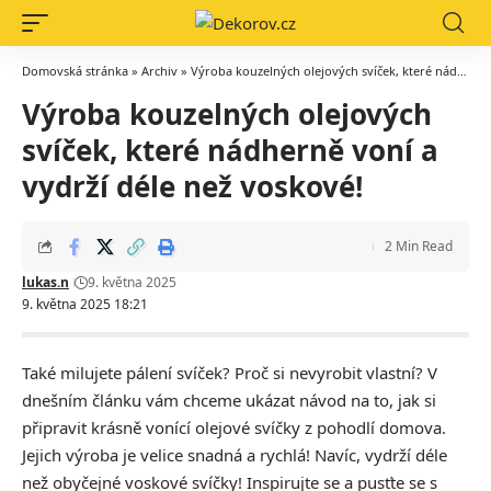
Domovská stránka
»
Archiv
»
Výroba kouzelných olejových svíček, které nádherně voní a vydrží déle než voskové!
Výroba kouzelných olejových
svíček, které nádherně voní a
vydrží déle než voskové!
2 Min Read
lukas.n
9. května 2025
9. května 2025 18:21
Také milujete pálení svíček? Proč si nevyrobit vlastní? V
dnešním článku vám chceme ukázat návod na to, jak si
připravit krásně vonící olejové svíčky z pohodlí domova.
Jejich výroba je velice snadná a rychlá! Navíc, vydrží déle
než obyčejné voskové svíčky! Inspirujte se a pusťte se s