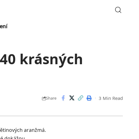
ení
 40 krásných
3 Min Read
Share
květinových aranžmá.
eré dokážou