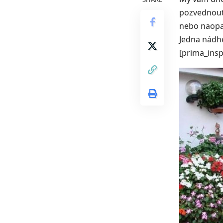
pozvednout 
nebo naopa
Jedna nádh
[prima_insp