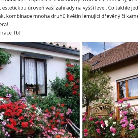
estetickou úroveň vaší zahrady na vyšší level. Co takhle j
k, kombinace mnoha druhů květin lemující dřevěný či kam
era!
irace_fb]