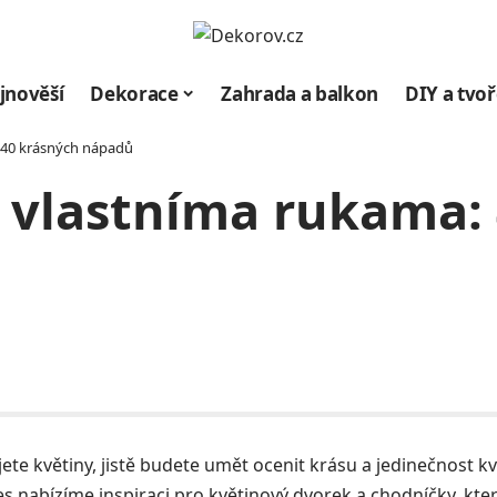
jnověší
Dekorace
Zahrada a balkon
DIY a tvoř
 40 krásných nápadů
 vlastníma rukama:
ete květiny, jistě budete umět ocenit krásu a jedinečnost 
 nabízíme inspiraci pro květinový dvorek a chodníčky, kt