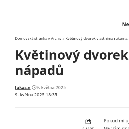
Ne
Domovská stránka
»
Archiv
»
Květinový dvorek vlastníma rukama:
Květinový dvorek
nápadů
lukas.n
9. května 2025
9. května 2025 18:35
Pokud miluj
My vám dnes
SHARE