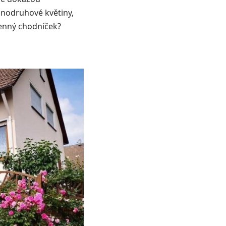
ednodruhové květiny,
enný chodníček?