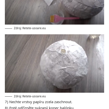
Zdroj: Retete-usoare.eu
Zdroj: Retete-usoare.eu
7) Nechte vrstvy papíru zcela zaschnout.
8) Poté odřízněte svázaný konec balónku.