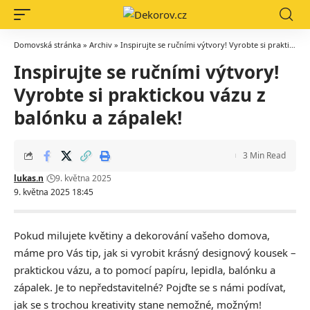
Domovská stránka
»
Archiv
»
Inspirujte se ručními výtvory! Vyrobte si praktickou vázu z balónku a zápalek!
Inspirujte se ručními výtvory!
Vyrobte si praktickou vázu z
balónku a zápalek!
3 Min Read
lukas.n
9. května 2025
9. května 2025 18:45
Pokud milujete květiny a dekorování vašeho domova,
máme pro Vás tip, jak si vyrobit krásný designový kousek –
praktickou vázu, a to pomocí papíru, lepidla, balónku a
zápalek. Je to nepředstavitelné? Pojďte se s námi podívat,
jak se s trochou kreativity stane nemožné, možným!