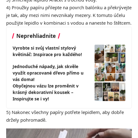
4) Proužky papíru přilepte na povrch balónku a překrývejte
je tak, aby mezi nimi nevznikaly mezery. K tomuto účelu
použijte lepidlo v kombinaci s vodou a naneste ho štětcem.
Neprehliadnite
Vyrobte si svůj vlastní stylový
květináč: Inspirace pro každého!
Jednoduché nápady, jak skvěle
využít opracované dřevo přímo u
vás doma!
Obyčejnou vázu lze proměnit v
krásný dekorativní kousek –
Inspirujte se i vy!
5) Nakonec všechny papíry potřete lepidlem, aby dobře
držely pohromadě.