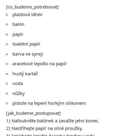
[co_budeme_potrebovat]
plastová láhev
balón
papír
toaletní papír
barva ve spreji
aracetové lepidlo na papír
hustý kartáč
voda
nůžky
pistole na lepení horkým silikonem
[jak_budeme_postupovat]
1) Nafoukněte balónek a zavažte jeho konec.
2) Nastříhejte papír na silné proužky.
3) Smíchejte lepidlo Aracet s trochou vody.