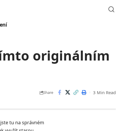
ení
tímto originálním
3 Min Read
Share
 jste tu na správném
ak využít starou