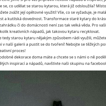
e se, co udělat se starou kytarou, která již odsloužila? Místo
žete zvážit její opětovné využití! Vše, co se vyžaduje, je malá
st a kutilská dovednost. Transformace staré kytary do krá
zahrádku či do domácnosti není zas tak velká věda. Pro vaši
olik kreativních nápadů, jak takovou kytaru recyklovat.
 tedy starou kytaru nějakým způsobem rádi využili, můžete
 v naší galerii a pustit se do tvoření! Nebojte se těžkých pos
ativní proces!
odobné dekorace doma máte a chcete se s námi o ně poděli
vělých inspirací a nápadů, navštivte naši skupinu na facebo