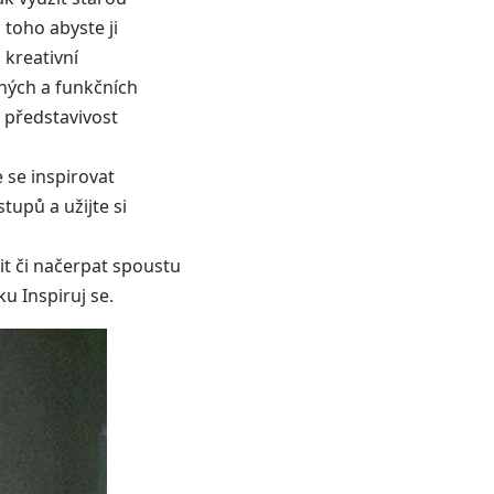
 toho abyste ji
 kreativní
sných a funkčních
 představivost
 se inspirovat
tupů a užijte si
t či načerpat spoustu
oku
Inspiruj se.