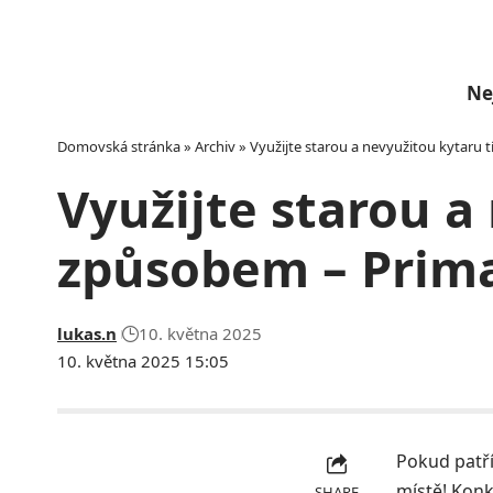
Ne
Domovská stránka
»
Archiv
»
Využijte starou a nevyužitou kytaru 
Využijte starou a
způsobem – Prima
lukas.n
10. května 2025
10. května 2025 15:05
Pokud patří
místě! Konkr
SHARE