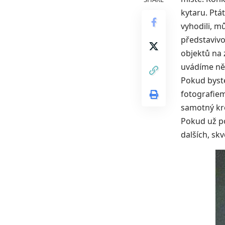
kytaru. Ptát
vyhodili, mů
představivo
objektů na 
uvádíme něk
Pokud byste
fotografiemi
samotný kre
Pokud už p
dalších, sk