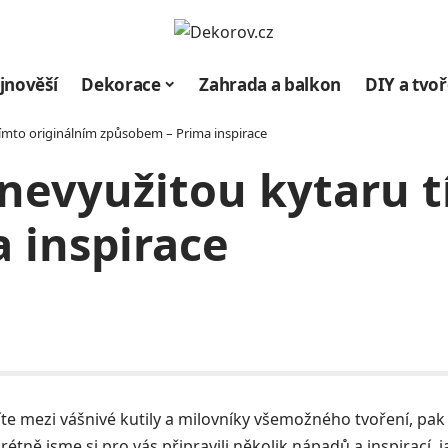
jnověší
Dekorace
Zahrada a balkon
DIY a tvoř
tímto originálním způsobem – Prima inspirace
 nevyužitou kytaru 
 inspirace
te mezi vášnivé kutily a milovníky všemožného tvoření, pak
étně jsme si pro vás připravili několik nápadů a inspirací, j