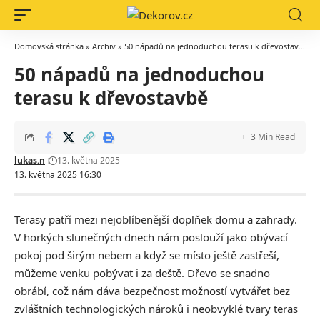
Domovská stránka
»
Archiv
»
50 nápadů na jednoduchou terasu k dřevostavbě
50 nápadů na jednoduchou
terasu k dřevostavbě
3 Min Read
lukas.n
13. května 2025
13. května 2025 16:30
Terasy patří mezi nejoblíbenější doplňek domu a zahrady.
V horkých slunečných dnech nám poslouží jako obývací
pokoj pod širým nebem a když se místo ještě zastřeší,
můžeme venku pobývat i za deště. Dřevo se snadno
obrábí, což nám dáva bezpečnost možností vytvářet bez
zvláštních technologických nároků i neobvyklé tvary teras