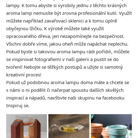
lampy. K tomu abyste si vyrobily jednu z těchto krásných
aroma lamp nemusíte být zrovna profesionální kutil. Využít
můžete například zavařovací sklenici a k tomu úplně
obyčejnou lžičku. K výrobě můžete také využít
opracovaného dřeva, jen nezapomínejte na bezpečnost.
Všichni dobře víme, jakou oheň může napáchat neplechu.
Pokud byste si takovou aroma lampu rádi pořídili, můžete
se inspirovat fotografiemi v naší galerii a pustit se do
tvoření! Nebojte se těžkých postupů a užijte si samotný
kreativní proces!
Pokud už podobnou aroma lampu doma máte a chcete se
s námi o ni podělit či načerpat spoustu dalších skvělých
inspirací a nápadů, navštivte naši skupinu na facebooku
Inspiruj se.