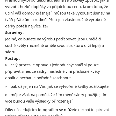
krásnou bytovou dekoraci. Jedná se o skvělý způsob, jak si
vytvořit hezké doplňky za přijatelnou cenu. Krom toho, že
učiní Váš domov krásnější, můžou také vykouzlit úsměv na
tváři přátelům a rodině! Přeci jen vlastnoručně vyrobené
dárky potěší nejvíce, že?
Suroviny:
Jediné, co budete na výrobu potřebovat, jsou umělé či
suché květy (nicméně umělé svou strukturu drží lépe) a
sádru.
Postup:
celý proces je opravdu jednoduchý: stačí si pouze
připravit směs ze sádry, následně v ní příslušné květy
obalit a nechat je pořádně zaschnout
pak už je jen na Vás, jak se vytvořené kvítky zužitkujete
mějte však na paměti, že čím méně sádry použijte, tím
více budou vaše výsledky přirozenější
Díky následujícím fotografiím se můžete nechat inspirovat
krásou těchto bytových doplňků.