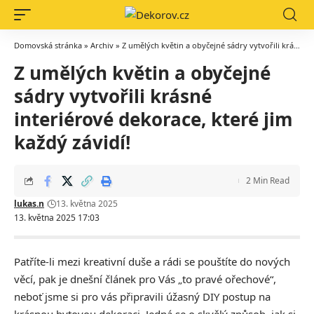
Domovská stránka
»
Archiv
»
Z umělých květin a obyčejné sádry vytvořili krásné interiérové dekorace, které jim každý závidí!
Z umělých květin a obyčejné
sádry vytvořili krásné
interiérové dekorace, které jim
každý závidí!
2 Min Read
lukas.n
13. května 2025
13. května 2025 17:03
Patříte-li mezi kreativní duše a rádi se pouštíte do nových
věcí, pak je dnešní článek pro Vás „to pravé ořechové“,
neboť jsme si pro vás připravili úžasný DIY postup na