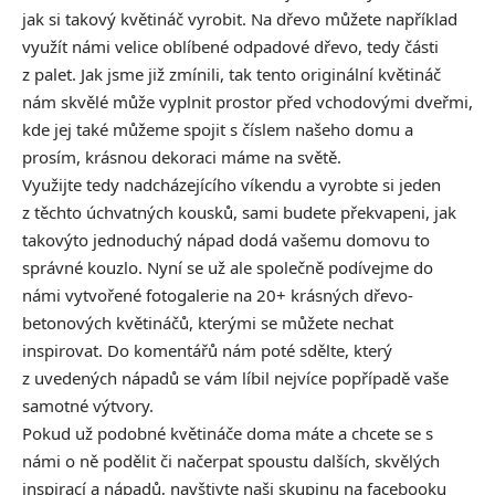
jak si takový květináč vyrobit. Na dřevo můžete například
využít námi velice oblíbené odpadové dřevo, tedy části
z palet. Jak jsme již zmínili, tak tento originální květináč
nám skvělé může vyplnit prostor před vchodovými dveřmi,
kde jej také můžeme spojit s číslem našeho domu a
prosím, krásnou dekoraci máme na světě.
Využijte tedy nadcházejícího víkendu a vyrobte si jeden
z těchto úchvatných kousků, sami budete překvapeni, jak
takovýto jednoduchý nápad dodá vašemu domovu to
správné kouzlo. Nyní se už ale společně podívejme do
námi vytvořené fotogalerie na 20+ krásných dřevo-
betonových květináčů, kterými se můžete nechat
inspirovat. Do komentářů nám poté sdělte, který
z uvedených nápadů se vám líbil nejvíce popřípadě vaše
samotné výtvory.
Pokud už podobné květináče doma máte a chcete se s
námi o ně podělit či načerpat spoustu dalších, skvělých
inspirací a nápadů, navštivte naši skupinu na facebooku