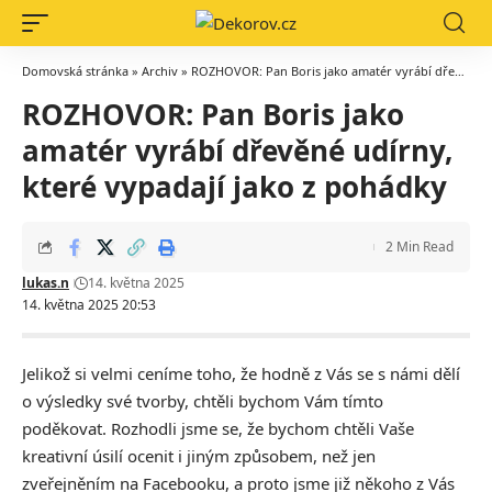
Domovská stránka
»
Archiv
»
ROZHOVOR: Pan Boris jako amatér vyrábí dřevěné udírny, které vypadají jako z pohádky
ROZHOVOR: Pan Boris jako
amatér vyrábí dřevěné udírny,
které vypadají jako z pohádky
2 Min Read
lukas.n
14. května 2025
14. května 2025 20:53
Jelikož si velmi ceníme toho, že hodně z Vás se s námi dělí
o výsledky své tvorby, chtěli bychom Vám tímto
poděkovat. Rozhodli jsme se, že bychom chtěli Vaše
kreativní úsilí ocenit i jiným způsobem, než jen
zveřejněním na Facebooku, a proto jsme již někoho z Vás