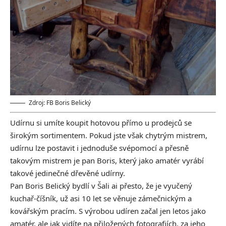
Zdroj: FB Boris Belický
Udírnu si umíte koupit hotovou přímo u prodejců se
širokým sortimentem. Pokud jste však chytrým mistrem,
udírnu lze postavit i jednoduše svépomocí a přesně
takovým mistrem je pan Boris, který jako amatér vyrábí
takové jedinečné dřevěné udírny.
Pan Boris Belický bydlí v Šali ai přesto, že je vyučený
kuchař-číšník, už asi 10 let se věnuje zámečnickým a
kovářským pracím. S výrobou udíren začal jen letos jako
amatér, ale jak vidíte na přiložených fotografiích, za jeho