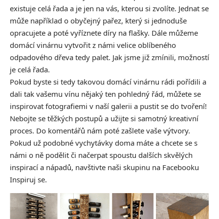
existuje celá řada a je jen na vás, kterou si zvolíte. Jednat se
může například o obyčejný pařez, který si jednoduše
opracujete a poté vyříznete díry na flašky. Dále můžeme
domácí vinárnu vytvořit z námi velice oblíbeného
odpadového dřeva tedy palet. Jak jsme již zmínili, možností
je celá řada.
Pokud byste si tedy takovou domácí vinárnu rádi pořídili a
dali tak vašemu vínu nějaký ten pohledný řád, můžete se
inspirovat fotografiemi v naší galerii a pustit se do tvoření!
Nebojte se těžkých postupů a užijte si samotný kreativní
proces. Do komentářů nám poté zašlete vaše výtvory.
Pokud už podobné vychytávky doma máte a chcete se s
námi o ně podělit či načerpat spoustu dalších skvělých
inspirací a nápadů, navštivte naši skupinu na Facebooku
Inspiruj se.