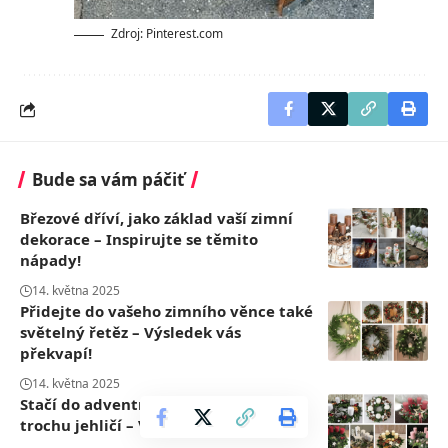
Zdroj: Pinterest.com
Bude sa vám páčiť
Březové dříví, jako základ vaší zimní
dekorace – Inspirujte se těmito
nápady!
14. května 2025
Přidejte do vašeho zimního věnce také
světelný řetěz – Výsledek vás
překvapí!
14. května 2025
Stačí do adventního věnce přidat
trochu jehličí – Výsledek stojí za to!