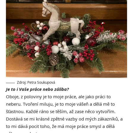
Zdroj: Petra Soukupová
Je to i Vaše práce nebo záliba?
Oboje, z poloviny je to moje práce, ale jako práci to
neberu. Tvoření miluju, je to moje vášeň a dělá mě to
šťastnou. Každé ráno se těším, až zase něco vytvořím.
Dostává se mi krásné zpětné vazby od mých zákazníků, a
to mi dává pocit toho, že má moje práce smysl a dělá