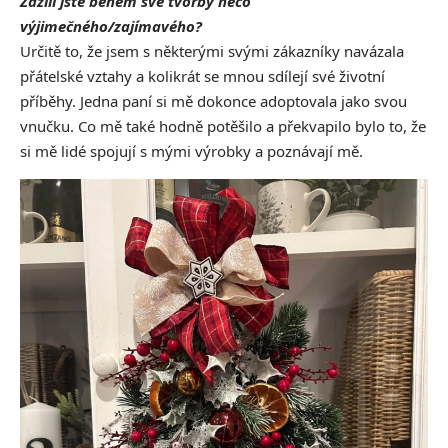
Zažili jste během své tvorby něco
výjimečného/zajímavého?
Určitě to, že jsem s některými svými zákazníky navázala
přátelské vztahy a kolikrát se mnou sdílejí své životní
příběhy. Jedna paní si mě dokonce adoptovala jako svou
vnučku. Co mě také hodně potěšilo a překvapilo bylo to, že
si mě lidé spojují s mými výrobky a poznávají mě.