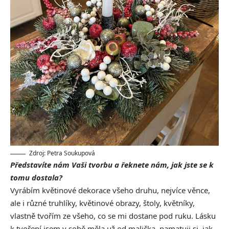
Zdroj: Petra Soukupová
Představíte nám Vaši tvorbu a řeknete nám, jak jste se k
tomu dostala?
Vyrábím květinové dekorace všeho druhu, nejvíce věnce,
ale i různé truhlíky, květinové obrazy, štoly, květníky,
vlastně tvořím ze všeho, co se mi dostane pod ruku. Lásku
k tvoření jsem v sobě měla už od malička, pamatuji si, jak