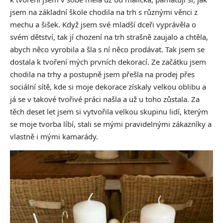
jsem na základní škole chodila na trh s různými věnci z
mechu a šišek. Když jsem své mladší dceři vyprávěla o
svém dětství, tak jí chození na trh strašně zaujalo a chtěla,
abych něco vyrobila a šla s ní něco prodávat. Tak jsem se
dostala k tvoření mých prvních dekorací. Ze začátku jsem
chodila na trhy a postupně jsem přešla na prodej přes
sociální sítě, kde si moje dekorace získaly velkou oblibu a
já se v takové tvořivé práci našla a už u toho zůstala. Za
těch deset let jsem si vytvořila velkou skupinu lidí, kterým
se moje tvorba líbí, stali se mými pravidelnými zákazníky a
vlastně i mými kamarády.