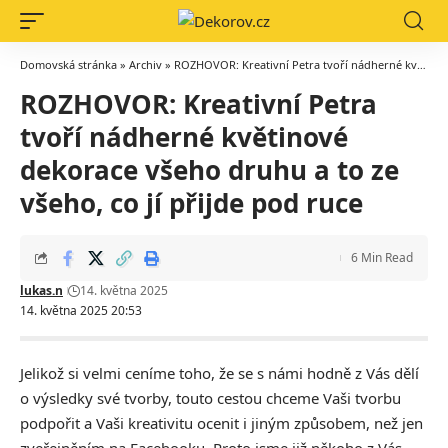
Domovská stránka
»
Archiv
»
ROZHOVOR: Kreativní Petra tvoří nádherné květinové dekorace všeho druhu a to ze všeho, co jí přijde pod ruce
ROZHOVOR: Kreativní Petra
tvoří nádherné květinové
dekorace všeho druhu a to ze
všeho, co jí přijde pod ruce
6 Min Read
lukas.n
14. května 2025
14. května 2025 20:53
Jelikož si velmi ceníme toho, že se s námi hodně z Vás dělí
o výsledky své tvorby, touto cestou chceme Vaši tvorbu
podpořit a Vaši kreativitu ocenit i jiným způsobem, než jen