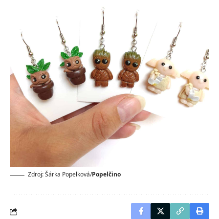
Zdroj: Šárka Popelková/
Popelčino