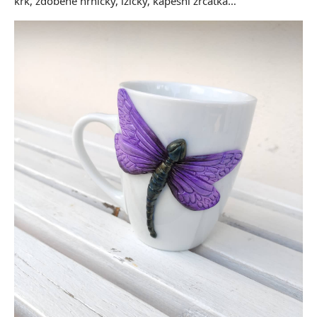
krk, zdobené hrníčky, lžičky, kapesní zrcátka…