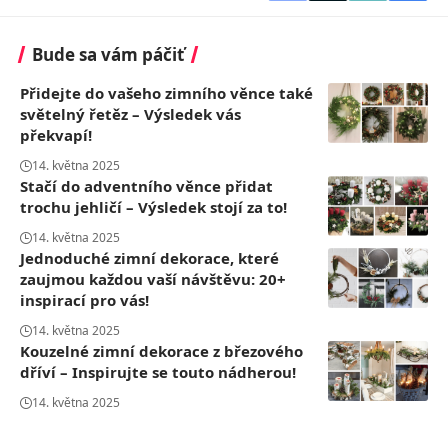
Bude sa vám páčiť
Přidejte do vašeho zimního věnce také
světelný řetěz – Výsledek vás
překvapí!
14. května 2025
Stačí do adventního věnce přidat
trochu jehličí – Výsledek stojí za to!
14. května 2025
Jednoduché zimní dekorace, které
zaujmou každou vaší návštěvu: 20+
inspirací pro vás!
14. května 2025
Kouzelné zimní dekorace z březového
dříví – Inspirujte se touto nádherou!
14. května 2025