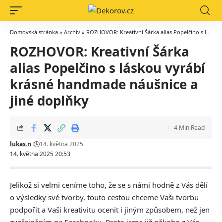
Domovská stránka
»
Archiv
»
ROZHOVOR: Kreativní Šárka alias Popelčino s láskou vyrábí krásné handmade náušnice a jiné doplňky
ROZHOVOR: Kreativní Šárka
alias Popelčino s láskou vyrábí
krásné handmade náušnice a
jiné doplňky
4 Min Read
lukas.n
14. května 2025
14. května 2025 20:53
Jelikož si velmi ceníme toho, že se s námi hodně z Vás dělí
o výsledky své tvorby, touto cestou chceme Vaši tvorbu
podpořit a Vaši kreativitu ocenit i jiným způsobem, než jen