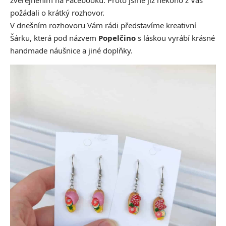
zveřejněním na Facebooku. Proto jsme již někoho z Vás
požádali o krátký rozhovor.
V dnešním rozhovoru Vám rádi představíme kreativní
Šárku, která pod názvem
Popelčino
s láskou vyrábí krásné
handmade náušnice a jiné doplňky.