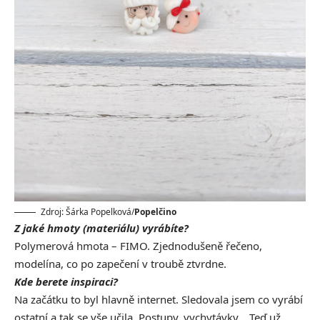
Zdroj: Šárka Popelková/
Popelčino
Z jaké hmoty (materiálu) vyrábíte?
Polymerová hmota – FIMO. Zjednodušeně řečeno,
modelína, co po zapečení v troubě ztvrdne.
Kde berete inspiraci?
Na začátku to byl hlavně internet. Sledovala jsem co vyrábí
ostatní a tak se vše učila. Postupy, vychytávky… Teď už