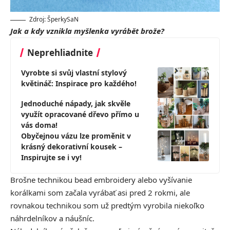
Zdroj: ŠperkySaN
Jak a kdy vznikla myšlenka vyrábět brože?
Neprehliadnite
Vyrobte si svůj vlastní stylový
květináč: Inspirace pro každého!
Jednoduché nápady, jak skvěle
využít opracované dřevo přímo u
vás doma!
Obyčejnou vázu lze proměnit v
krásný dekorativní kousek –
Inspirujte se i vy!
Brošne technikou bead embroidery alebo vyšívanie
korálkami som začala vyrábať asi pred 2 rokmi, ale
rovnakou technikou som už predtým vyrobila niekoľko
náhrdelníkov a náušníc.