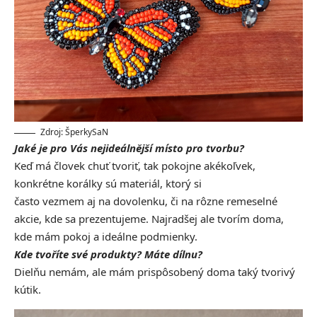
Zdroj: ŠperkySaN
Jaké je pro Vás nejideálnější místo pro tvorbu?
Keď má človek chuť tvoriť, tak pokojne akékoľvek,
konkrétne korálky sú materiál, ktorý si
často vezmem aj na dovolenku, či na rôzne remeselné
akcie, kde sa prezentujeme. Najradšej ale tvorím doma,
kde mám pokoj a ideálne podmienky.
Kde tvoříte své produkty? Máte dílnu?
Dielňu nemám, ale mám prispôsobený doma taký tvorivý
kútik.