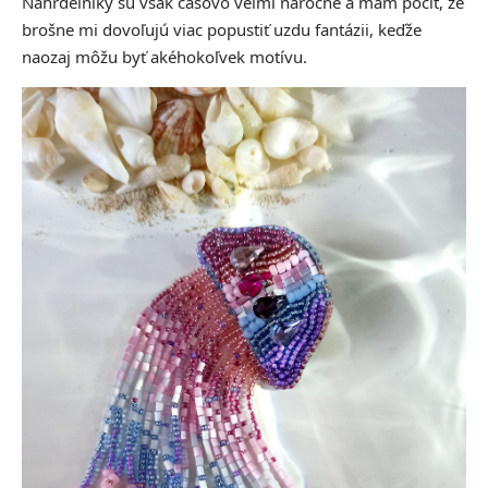
Náhrdelníky sú však časovo veľmi náročné a mám pocit, že
brošne mi dovoľujú viac popustiť uzdu fantázii, keďže
naozaj môžu byť akéhokoľvek motívu.