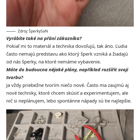
Zdroj: ŠperkySaN
Vyrábíte také na přání zákazníka?
Pokiaľ mi to materiál a technika dovoľujú, tak áno. Ľudia
často nemajú predstavu ako ktorý šperk vzniká a žiadajú
od nás šperky, na ktoré nemáme vybavenie.
Máte do budoucna nějaké plány, například rozšířit svoji
tvorbu?
Ja vždy priebežne tvorím niečo nové. Často ma zaujmú aj
nové techniky, ktoré chcem skúsiť a experimentujem, ale
nič si neplánujem, lebo spontánne nápady sú tie najlepšie.