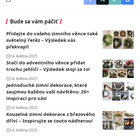
Bude sa vám páčiť
Přidejte do vašeho zimního věnce také
světelný řetěz – Výsledek vás
překvapí!
14. května 2025
Stačí do adventního věnce přidat
trochu jehličí – Výsledek stojí za to!
14. května 2025
Jednoduché zimní dekorace, které
zaujmou každou vaší návštěvu: 20+
inspirací pro vás!
14. května 2025
Kouzelné zimní dekorace z březového
dříví – Inspirujte se touto nádherou!
14. května 2025