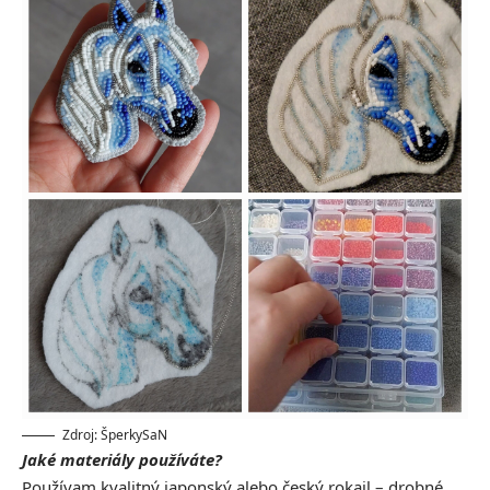
Zdroj: ŠperkySaN
Jaké materiály používáte?
Používam kvalitný japonský alebo český rokajl – drobné