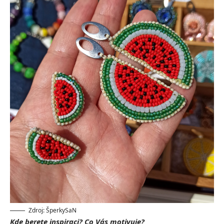
Zdroj: ŠperkySaN
Kde berete inspiraci? Co Vás motivuje?