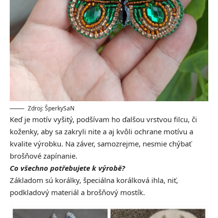
Zdroj: ŠperkySaN
Keď je motív vyšitý, podšívam ho ďalšou vrstvou filcu, či
koženky, aby sa zakryli nite a aj kvôli ochrane motívu a
kvalite výrobku. Na záver, samozrejme, nesmie chýbať
brošňové zapínanie.
Co všechno potřebujete k výrobě?
Základom sú korálky, špeciálna korálková ihla, niť,
podkladový materiál a brošňový mostík.