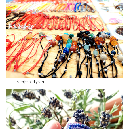
Zdroj: ŠperkySaN