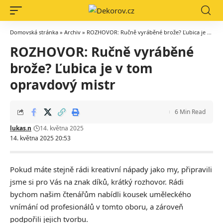
Domovská stránka
»
Archiv
»
ROZHOVOR: Ručně vyráběné brože? Ľubica je v tom opravdový mistr
ROZHOVOR: Ručně vyráběné
brože? Ľubica je v tom
opravdový mistr
6 Min Read
lukas.n
14. května 2025
14. května 2025 20:53
Pokud máte stejně rádi kreativní nápady jako my, připravili
jsme si pro Vás na znak díků, krátký rozhovor. Rádi
bychom našim čtenářům nabídli kousek uměleckého
vnímání od profesionálů v tomto oboru, a zároveň
podpořili jejich tvorbu.