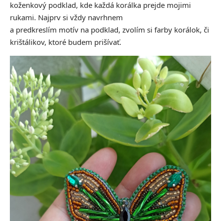
koženkový podklad, kde každá korálka prejde mojimi
rukami. Najprv si vždy navrhnem
a predkreslím motív na podklad, zvolím si farby korálok, či
krištálikov, ktoré budem prišívať.