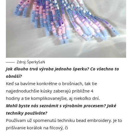
Zdroj: ŠperkySaN
Jak dlouho trvá výroba jednoho šperku? Co všechno to
obnáší?
Keď sa bavíme konkrétne o brošniach, tak tie
najjednoduchšie kúsky zaberajú približne 4
hodiny a tie komplikovanejšie, aj niekoľko dní.
Mohli byste nás seznámit s výrobním procesem? Jaké
techniky používáte?
Používam už spomenutú techniku bead embroidery. Je to
prišívanie korálok na filcový, či