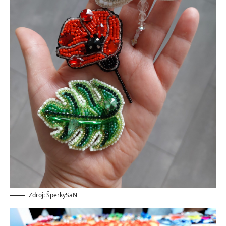
Zdroj: ŠperkySaN