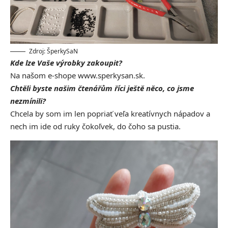
Zdroj: ŠperkySaN
Kde lze Vaše výrobky zakoupit?
Na našom e-shope www.sperkysan.sk.
Chtěli byste našim čtenářům říci ještě něco, co jsme
nezmínili?
Chcela by som im len popriať veľa kreatívnych nápadov a
nech im ide od ruky čokoľvek, do čoho sa pustia.