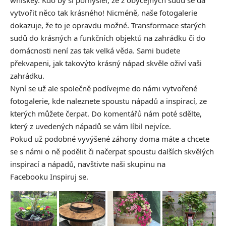
whiskey. Kdo by si pomyslel, že z obyčejných sudů se dá
vytvořit něco tak krásného! Nicméně, naše fotogalerie
dokazuje, že to je opravdu možné. Transformace starých
sudů do krásných a funkčních objektů na zahrádku či do
domácnosti není zas tak velká věda. Sami budete
překvapeni, jak takovýto krásný nápad skvěle oživí vaši
zahrádku.
Nyní se už ale společně podívejme do námi vytvořené
fotogalerie, kde naleznete spoustu nápadů a inspirací, ze
kterých můžete čerpat. Do komentářů nám poté sdělte,
který z uvedených nápadů se vám líbil nejvíce.
Pokud už podobné vyvýšené záhony doma máte a chcete
se s námi o ně podělit či načerpat spoustu dalších skvělých
inspirací a nápadů, navštivte naši skupinu na
Facebooku
Inspiruj se.