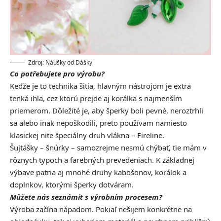
Zdroj: Náušky od Dášky
Co potřebujete pro výrobu?
Keďže je to technika šitia, hlavným nástrojom je extra
tenká ihla, cez ktorú prejde aj korálka s najmenším
priemerom. Dôležité je, aby šperky boli pevné, neroztrhli
sa alebo inak nepoškodili, preto používam namiesto
klasickej nite špeciálny druh vlákna – Fireline.
Šujtášky – šnúrky – samozrejme nesmú chýbať, tie mám v
rôznych typoch a farebných prevedeniach. K základnej
výbave patria aj mnohé druhy kabošonov, korálok a
doplnkov, ktorými šperky dotváram.
Můžete nás seznámit s výrobním procesem?
Výroba začína nápadom. Pokiaľ nešijem konkrétne na