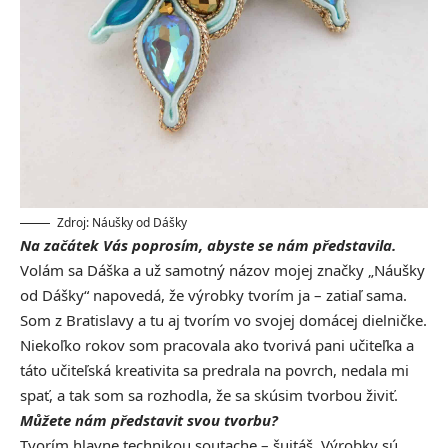
Zdroj: Náušky od Dášky
Na začátek Vás poprosím, abyste se nám představila.
Volám sa Dáška a už samotný názov mojej značky „Náušky
od Dášky“ napovedá, že výrobky tvorím ja – zatiaľ sama.
Som z Bratislavy a tu aj tvorím vo svojej domácej dielničke.
Niekoľko rokov som pracovala ako tvorivá pani učiteľka a
táto učiteľská kreativita sa predrala na povrch, nedala mi
spať, a tak som sa rozhodla, že sa skúsim tvorbou živiť.
Můžete nám představit svou tvorbu?
Tvorím hlavne technikou soutache – šujtáš. Výrobky sú