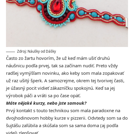
Zdroj: Náušky od Dášky
Často zo žartu hovorím, že už keď mám ušiť druhú
náušnicu podľa prvej, tak sa začínam nudiť. Preto vždy
radšej vymýšľam novinku, ako keby som mala zopakovať
už raz ušitý šperk. A samozrejme, okrem tej tvorivej časti,
je úžasný pocit vidieť zákazníčku spokojnú. Keď sa jej
výrobok páči a vráti sa po čase opäť.
Máte nějaké kurzy, nebo jste samouk?
Prvý kontakt s touto technikou som mala paradoxne na
dvojhodinovom hobby kurze v pizzerii. Odvtedy som sa do
šujtášu zaľúbila a skúšala som sa sama doma (aj podľa
videí) zlepšovať.