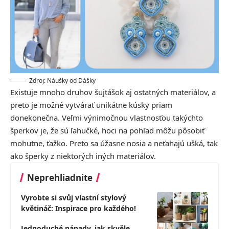
Zdroj: Náušky od Dášky
Existuje mnoho druhov šujtášok aj ostatných materiálov, a
preto je možné vytvárať unikátne kúsky priam
donekonečna. Veľmi výnimočnou vlastnosťou takýchto
šperkov je, že sú ľahučké, hoci na pohľad môžu pôsobiť
mohutne, ťažko. Preto sa úžasne nosia a neťahajú ušká, tak
ako šperky z niektorých iných materiálov.
Neprehliadnite
Vyrobte si svůj vlastní stylový
květináč: Inspirace pro každého!
Jednoduché nápady, jak skvěle