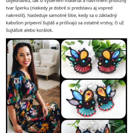
objednávku, tak si vyberiem materiál a navrhnem približný
tvar šperku (niekedy je dobré si predstavu aj vopred
nakresliť). Nasleduje samotné šitie, kedy sa o základný
kabošon pripevní šujtáš a prišívajú sa ostatné vrstvy, či už
šujtášok alebo korálok.