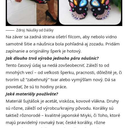
Zdroj: Náušky od Dášky
Na záver sa zadná strana ošetrí filcom, aby nebolo vidno
samotné šitie a náušnica bola pohľadná aj zozadu. Pridám
zapínanie a originálny šperk je hotový.
Jak dlouho trvá výroba jednoho páru náušnic?
Tento časový údaj sa nedá zovšeobecniť. Záleží to od
mnohých vecí – od veľkosti šperku, pracnosti, dôležité je, či
tvorím už “zabehnutý” tvar alebo vymýšľam nový. Dá sa
povedať, že sú to hodiny práce.
Jaké materiály používáte?
Materiál šujtášok je acetát, viskóza, kovové vlákna. Druhy
sú rôzne, záleží od výrobcu/krajiny pôvodu. Korálky sú
taktiež rôznorodé – kvalitné japonské Miyki, či Toho, ktoré
majú pravidelný rovnaký tvar, české korálky, rôzne