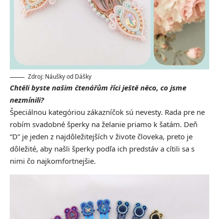
Zdroj: Náušky od Dášky
Chtěli byste našim čtenářům říci ještě něco, co jsme
nezmínili?
Špeciálnou kategóriou zákazníčok sú nevesty. Rada pre ne
robím svadobné šperky na želanie priamo k šatám. Deň
“D” je jeden z najdôležitejších v živote človeka, preto je
dôležité, aby našli šperky podľa ich predstáv a cítili sa s
nimi čo najkomfortnejšie.