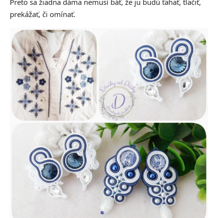
Preto sa žiadna dáma nemusí báť, že ju budú ťahať, tlačiť,
prekážať, či omínať.