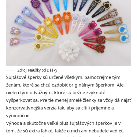
Zdroj: Náušky od Dášky
Šujtášové šperky sú určené všetkým. Samozrejme tým
ženám, ktoré sa chcú ozdobiť originálnym šperkom. Ale
nielen tým odvážnym, ktoré sú bežne zvyknuté
vyšperkovať sa. Pre tie menej smelé žienky sa vždy dá nájsť
konzervatívnejšia verzia tak, aby sa cítili príjemne a
výnimočne.
Výhoda a skutočne veľké plus šujtášových šperkov je v
tom, že sú extra ľahké, takže o nich ani nebudete vedieť.