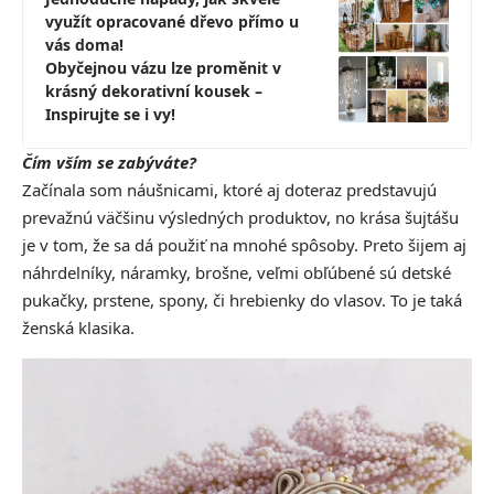
využít opracované dřevo přímo u
vás doma!
Obyčejnou vázu lze proměnit v
krásný dekorativní kousek –
Inspirujte se i vy!
Čím vším se zabýváte?
Začínala som náušnicami, ktoré aj doteraz predstavujú
prevažnú väčšinu výsledných produktov, no krása šujtášu
je v tom, že sa dá použiť na mnohé spôsoby. Preto šijem aj
náhrdelníky, náramky, brošne, veľmi obľúbené sú detské
pukačky, prstene, spony, či hrebienky do vlasov. To je taká
ženská klasika.