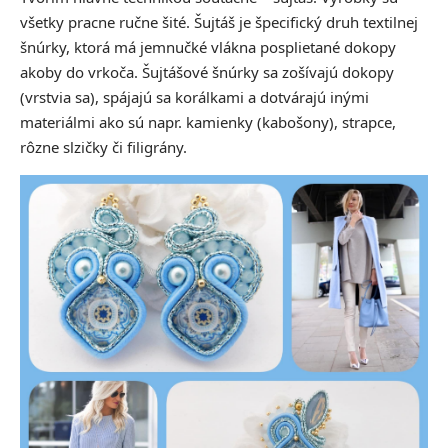
všetky pracne ručne šité. Šujtáš je špecifický druh textilnej
šnúrky, ktorá má jemnučké vlákna posplietané dokopy
akoby do vrkoča. Šujtášové šnúrky sa zošívajú dokopy
(vrstvia sa), spájajú sa korálkami a dotvárajú inými
materiálmi ako sú napr. kamienky (kabošony), strapce,
rôzne slzičky či filigrány.