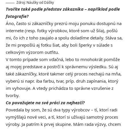
Zdroj: Náušky od Dášky
Tvoříte také podle představ zákazníka – například podle
fotografie?
Áno, často si zákazníčky prezrú moju ponuku dostupnú na
internete (resp. fotky výrobkov, ktoré som už šila), pošlú
mi, čo ich z toho zaujalo a spolu doladíme detaily. Stáva sa,
že mi prepošlú aj fotku šiat, aby boli šperky v súlade s
celkovým výzorom outfitu.
V tomto prípade som vďačná, lebo to mnohokrát pomôže
aj mojej predstave a postrčí k správnemu výsledku. Sú aj
také zákazníčky, ktoré takmer celý proces nechajú na mňa,
vyberú si napr. iba farbu, tvar, príp. druh zapínania, ktorý
im vyhovuje. A vtedy prichádza to správne vzrušenie z
tvorby.
Co považujete na své práci za nejhezčí?
Povedala by som, že sú dva typy výrobcov – tí, ktorí radi
vymýšľajú nové veci, a tí, ktorí si užívajú samotný proces
výroby. Ja patrím k prvej skupine. Mám rada výzvy, chcem