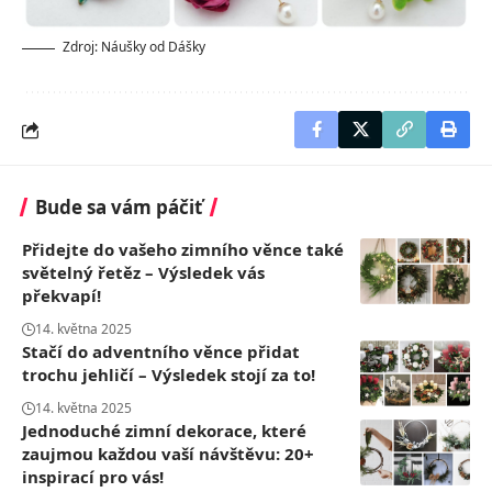
Zdroj: Náušky od Dášky
Bude sa vám páčiť
Přidejte do vašeho zimního věnce také
světelný řetěz – Výsledek vás
překvapí!
14. května 2025
Stačí do adventního věnce přidat
trochu jehličí – Výsledek stojí za to!
14. května 2025
Jednoduché zimní dekorace, které
zaujmou každou vaší návštěvu: 20+
inspirací pro vás!