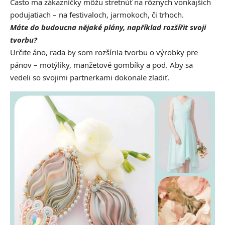
Často ma zákazníčky môžu stretnúť na rôznych vonkajších
podujatiach – na festivaloch, jarmokoch, či trhoch.
Máte do budoucna nějaké plány, například rozšířit svoji
tvorbu?
Určite áno, rada by som rozšírila tvorbu o výrobky pre
pánov – motýliky, manžetové gombíky a pod. Aby sa
vedeli so svojimi partnerkami dokonale zladiť.