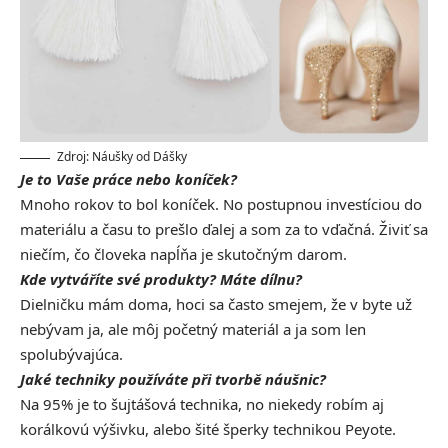
Zdroj: Náušky od Dášky
Je to Vaše práce nebo koníček?
Mnoho rokov to bol koníček. No postupnou investíciou do
materiálu a času to prešlo ďalej a som za to vďačná. Živiť sa
niečím, čo človeka napĺňa je skutočným darom.
Kde vytváříte své produkty? Máte dílnu?
Dielničku mám doma, hoci sa často smejem, že v byte už
nebývam ja, ale môj početný materiál a ja som len
spolubývajúca.
Jaké techniky používáte při tvorbě náušnic?
Na 95% je to šujtášová technika, no niekedy robím aj
korálkovú výšivku, alebo šité šperky technikou Peyote.