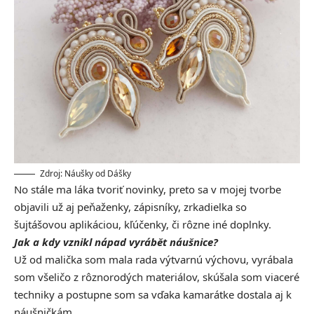
Zdroj: Náušky od Dášky
No stále ma láka tvoriť novinky, preto sa v mojej tvorbe
objavili už aj peňaženky, zápisníky, zrkadielka so
šujtášovou aplikáciou, kľúčenky, či rôzne iné doplnky.
Jak a kdy vznikl nápad vyrábět náušnice?
Už od malička som mala rada výtvarnú výchovu, vyrábala
som všeličo z rôznorodých materiálov, skúšala som viaceré
techniky a postupne som sa vďaka kamarátke dostala aj k
náušničkám.