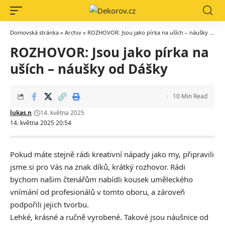
Domovská stránka
»
Archiv
»
ROZHOVOR: Jsou jako pírka na uších – náušky od Dášky
ROZHOVOR: Jsou jako pírka na
uších – náušky od Dášky
10 Min Read
lukas.n
14. května 2025
14. května 2025 20:54
Pokud máte stejně rádi kreativní nápady jako my, připravili
jsme si pro Vás na znak díků, krátký rozhovor. Rádi
bychom našim čtenářům nabídli kousek uměleckého
vnímání od profesionálů v tomto oboru, a zároveň
podpořili jejich tvorbu.
Lehké, krásné a ručně vyrobené. Takové jsou náušnice od