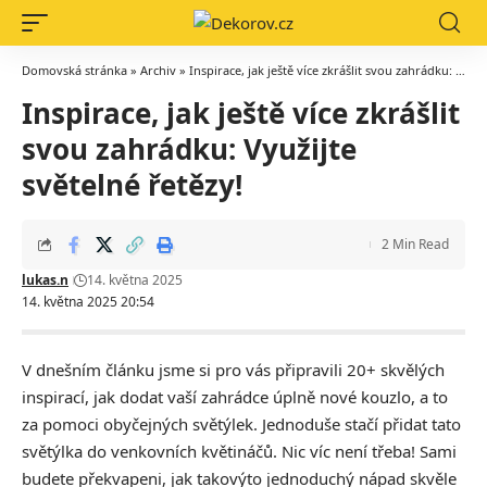
Domovská stránka
»
Archiv
»
Inspirace, jak ještě více zkrášlit svou zahrádku: Využijte světelné řetězy!
Inspirace, jak ještě více zkrášlit
svou zahrádku: Využijte
světelné řetězy!
2 Min Read
lukas.n
14. května 2025
14. května 2025 20:54
V dnešním článku jsme si pro vás připravili 20+ skvělých
inspirací, jak dodat vaší zahrádce úplně nové kouzlo, a to
za pomoci obyčejných světýlek. Jednoduše stačí přidat tato
světýlka do venkovních květináčů. Nic víc není třeba! Sami
budete překvapeni, jak takovýto jednoduchý nápad skvěle