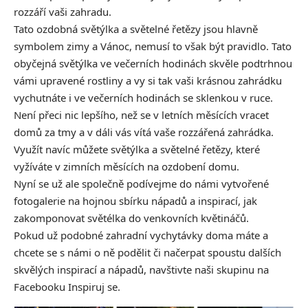
rozzáří vaši zahradu.
Tato ozdobná světýlka a světelné řetězy jsou hlavně
symbolem zimy a Vánoc, nemusí to však být pravidlo. Tato
obyčejná světýlka ve večerních hodinách skvěle podtrhnou
vámi upravené rostliny a vy si tak vaši krásnou zahrádku
vychutnáte i ve večerních hodinách se sklenkou v ruce.
Není přeci nic lepšího, než se v letních měsících vracet
domů za tmy a v dáli vás vítá vaše rozzářená zahrádka.
Využít navíc můžete světýlka a světelné řetězy, které
vyžíváte v zimních měsících na ozdobení domu.
Nyní se už ale společně podívejme do námi vytvořené
fotogalerie na hojnou sbírku nápadů a inspirací, jak
zakomponovat světélka do venkovních květináčů.
Pokud už podobné zahradní vychytávky doma máte a
chcete se s námi o ně podělit či načerpat spoustu dalších
skvělých inspirací a nápadů, navštivte naši skupinu na
Facebooku
Inspiruj se.