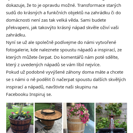
dokazuje, že to je opravdu možné. Transformace starých
sudů do krásných a funkčních objektů na zahrádku či do
domácnosti není zas tak velká věda. Sami budete
překvapeni, jak takovýto krásný nápad skvěle oživí vaši
zahrádku.
Nyní se už ale společně podívejme do námi vytvořené
fotogalerie, kde naleznete spoustu nápadů a inspirací, ze
kterých můžete čerpat. Do komentářů nám poté sdělte,
který z uvedených nápadů se vám líbil nejvíce.
Pokud už podobné vyvýšené záhony doma máte a chcete
se s námi o ně podělit či načerpat spoustu dalších skvělých
inspirací a nápadů, navštivte naši skupinu na
Facebooku
Inspiruj se.