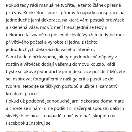
Pokud tedy rádi manuálně tvoříte, je tento článek přesně
pro vás. Konkrétně jsme si připravili nápady a inspirace na
jednoduché jarní dekorace, na které vám postačí provázek
a skleněná váza, nic víc není třeba! Jedná se tedy o
dekorace takzvaně na poslední chvíli. Využijte tedy ne moc
přívětivého počasí a vyrobte si jednu z těchto
jednoduchých dekorací do vašeho interiéru.
Sami budete překvapeni, jak tyto jednoduché nápady z
rostlin a větviček dodají vašemu domovu kouzlo. Rádi
byste si takové jednoduché jarní dekorace pořídili? Můžete
se inspirovat fotografiemi v naší galerii a pustit se do
tvoření. Nebojte se těžkých postupů a užijte si samotný
kreativní proces.
Pokud už podobné jednoduché jarní dekorace doma máte
a chcete se s námi o ně podělit či načerpat spoustu dalších
skvělých inspirací a nápadů, navštivte naši skupinu na
Facebooku
Inspiruj se.