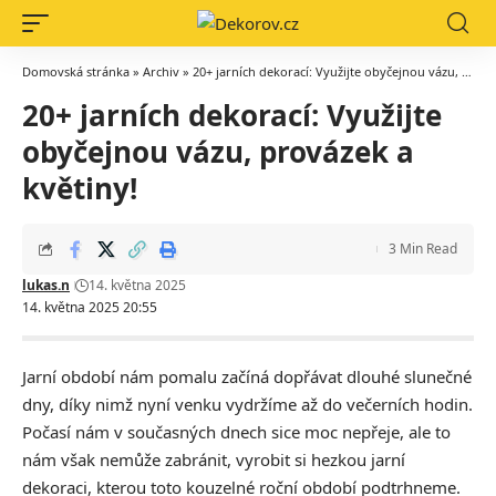
Domovská stránka
»
Archiv
»
20+ jarních dekorací: Využijte obyčejnou vázu, provázek a květiny!
20+ jarních dekorací: Využijte
obyčejnou vázu, provázek a
květiny!
3 Min Read
lukas.n
14. května 2025
14. května 2025 20:55
Jarní období nám pomalu začíná dopřávat dlouhé slunečné
dny, díky nimž nyní venku vydržíme až do večerních hodin.
Počasí nám v současných dnech sice moc nepřeje, ale to
nám však nemůže zabránit, vyrobit si hezkou jarní
dekoraci, kterou toto kouzelné roční období podtrhneme.