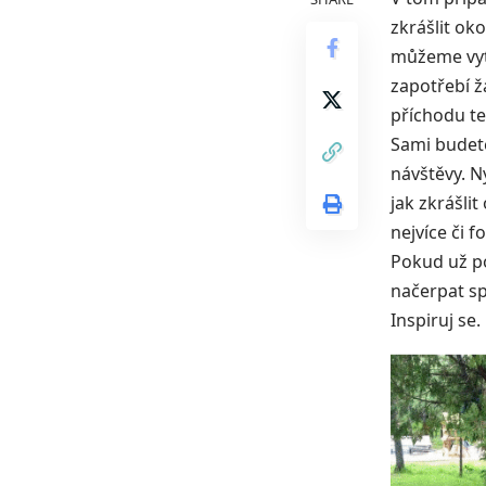
zkrášlit ok
můžeme vytv
zapotřebí ž
příchodu te
Sami budete
návštěvy. N
jak zkrášli
nejvíce či f
Pokud už p
načerpat sp
Inspiruj se.