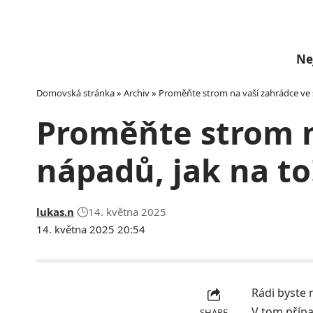
Ne
Domovská stránka
»
Archiv
»
Proměňte strom na vaší zahrádce ve s
Proměňte strom n
nápadů, jak na to
lukas.n
14. května 2025
14. května 2025 20:54
Rádi byste 
V tom přípa
SHARE