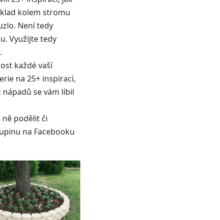
příklad kolem stromu
zlo. Není tedy
. Využijte tedy
.
ost každé vaší
rie na 25+ inspirací,
 nápadů se vám líbil
ně podělit či
skupinu na Facebooku