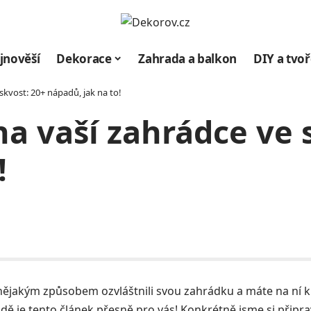
jnověší
Dekorace
Zahrada a balkon
DIY a tvoř
kvost: 20+ nápadů, jak na to!
a vaší zahrádce ve 
!
nějakým způsobem ozvláštnili svou zahrádku a máte na ní k
dě je tento článek přesně pro vás! Konkrétně jsme si připravi