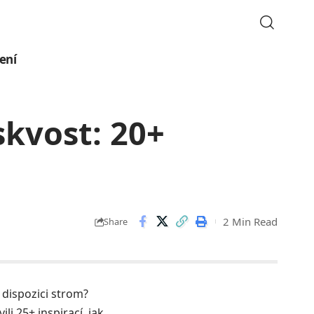
ení
skvost: 20+
2 Min Read
Share
 dispozici strom?
li 25+ inspirací, jak