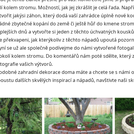
olí kolem stromu. Možností, jak jej zkrášlit je celá řada. Na
ořit jakýsi záhon, který dodá vaší zahrádce úplně nové kou
ádné zbytečné kopání do země či ještě hůř do kmene stromu
plejších dnů a vytvořte si jeden z těchto úchvatných kousků
 překvapeni, jak kterýkoliv z těchto nápadů upoutá pozorn
yní se už ale společně podívejme do námi vytvořené fotogale
t okolí kolem stromu. Do komentářů nám poté sdělte, který z
otografie vašich výtvorů.
odobné zahradní dekorace doma máte a chcete se s námi o 
oustu dalších skvělých inspirací a nápadů, navštivte naši 