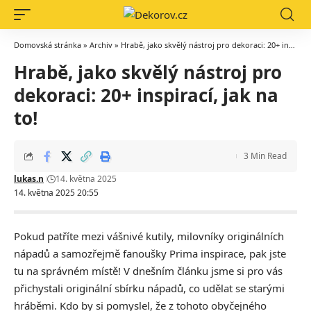
Domovská stránka
»
Archiv
»
Hrabě, jako skvělý nástroj pro dekoraci: 20+ inspirací, jak na to!
Hrabě, jako skvělý nástroj pro
dekoraci: 20+ inspirací, jak na
to!
3 Min Read
lukas.n
14. května 2025
14. května 2025 20:55
Pokud patříte mezi vášnivé kutily, milovníky originálních
nápadů a samozřejmě fanoušky Prima inspirace, pak jste
tu na správném místě! V dnešním článku jsme si pro vás
přichystali originální sbírku nápadů, co udělat se starými
hráběmi. Kdo by si pomyslel, že z tohoto obyčejného