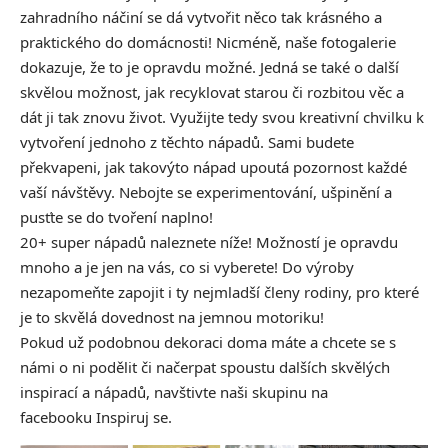
zahradního náčiní se dá vytvořit něco tak krásného a
praktického do domácnosti! Nicméně, naše fotogalerie
dokazuje, že to je opravdu možné. Jedná se také o další
skvělou možnost, jak recyklovat starou či rozbitou věc a
dát ji tak znovu život. Využijte tedy svou kreativní chvilku k
vytvoření jednoho z těchto nápadů. Sami budete
překvapeni, jak takovýto nápad upoutá pozornost každé
vaší návštěvy. Nebojte se experimentování, ušpinění a
pusťte se do tvoření naplno!
20+ super nápadů naleznete níže! Možností je opravdu
mnoho a je jen na vás, co si vyberete! Do výroby
nezapomeňte zapojit i ty nejmladší členy rodiny, pro které
je to skvělá dovednost na jemnou motoriku!
Pokud už podobnou dekoraci doma máte a chcete se s
námi o ni podělit či načerpat spoustu dalších skvělých
inspirací a nápadů, navštivte naši skupinu na
facebooku
Inspiruj se.