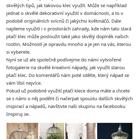
skvělých tipů, jak takovou klec využít. Může se například
jednat o skvělé dekorativní využití v domácnosti, a to v
podobě originálních svícnů či jakýchsi květináčů. Dále
najdeme využití i v prostorách zahrady, kde nám tato stará
ptačí klec může posloužit také jako skvělý doplněk našich
rostlin. Možností je opravdu mnoho a je jen na vás, kterou
si vyberete.
Nyní se už ale společně podívejme do námi vytvořené
fotogalerie na skvělé kreativní nápady, jak využít starou
ptačí klec. Do komentářů nám poté sdělte, který nápad se
vám líbil nejvíce.
Pokud už podobné využití ptačí klece doma máte a chcete
se s námi o něj podělit či načerpat spoustu dalších skvělých
inspirací a nápadů, navštivte naši skupinu na facebooku
Inspiruj se.