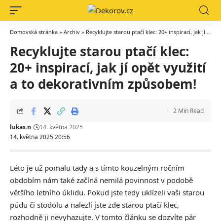
Domovská stránka
»
Archiv
»
Recyklujte starou ptačí klec: 20+ inspirací, jak jí opět využití a to dekorativním způsobem!
Recyklujte starou ptačí klec:
20+ inspirací, jak jí opět využití
a to dekorativním způsobem!
2 Min Read
lukas.n
14. května 2025
14. května 2025 20:56
Léto je už pomalu tady a s tímto kouzelným ročním
obdobím nám také začíná nemilá povinnost v podobě
většího letního úklidu. Pokud jste tedy uklízeli vaši starou
půdu či stodolu a nalezli jste zde starou ptačí klec,
rozhodně ji nevyhazujte. V tomto článku se dozvíte pár