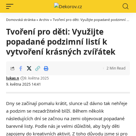
Domovská stránka
»
Archiv
»
Tvoření pro děti: Využijte popadané podzimní listí k vytvoření krásných zvířátek
Tvoření pro děti: Využijte
popadané podzimní listí k
vytvoření krásných zvířátek
2 Min Read
lukas.n
9. května 2025
9. května 2025 14:41
Dny se začínají pomalu krátit, slunce už dávno tak nehřeje
a podzim se nezadržitelně blíží.
Během několik
následujících dní se začnou na zemi objevovat popadané
barevné listy.
Podle nás je velmi důležité, aby byly děti
zapojeny do kreativních aktivit. Z toho důvodu jsme si pro