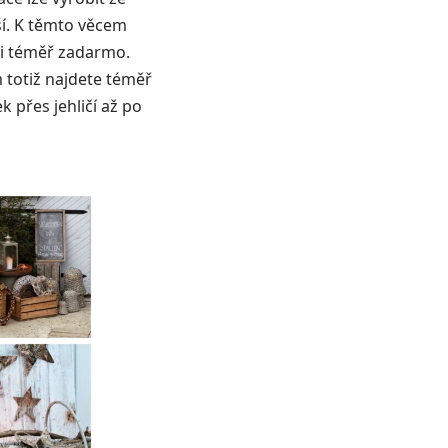
ší. K těmto věcem
ci téměř zadarmo.
 totiž najdete téměř
 přes jehličí až po