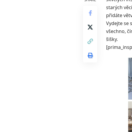
starých věc
přidáte vět
Vydejte se 
všechno, čí
šišky.
[prima_insp