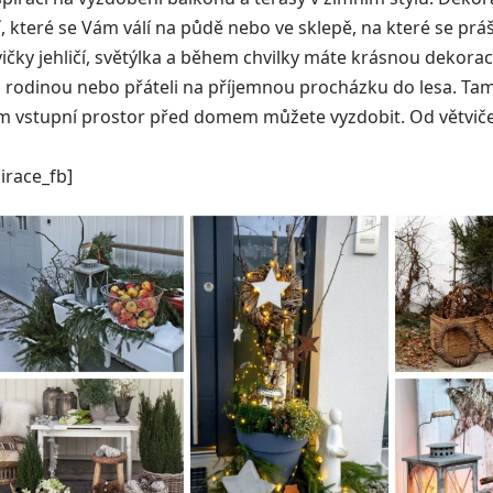
í, které se Vám válí na půdě nebo ve sklepě, na které se prá
vičky jehličí, světýlka a během chvilky máte krásnou dekora
s rodinou nebo přáteli na příjemnou procházku do lesa. Tam
m vstupní prostor před domem můžete vyzdobit. Od větviček
irace_fb]