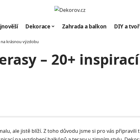
jnověší
Dekorace
Zahrada a balkon
DIY a tvoř
cí na krásnou výzdobu
erasy – 20+ inspirac
lu, ale jistě blíží. Z toho důvodu jsme si pro vás připravili
spirací na vyzdobení balkónů a terasy v zimním stylu. Dekora