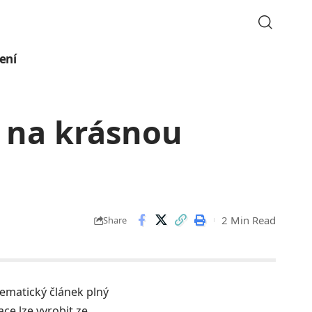
ení
í na krásnou
2 Min Read
Share
 tematický článek plný
ce lze vyrobit ze