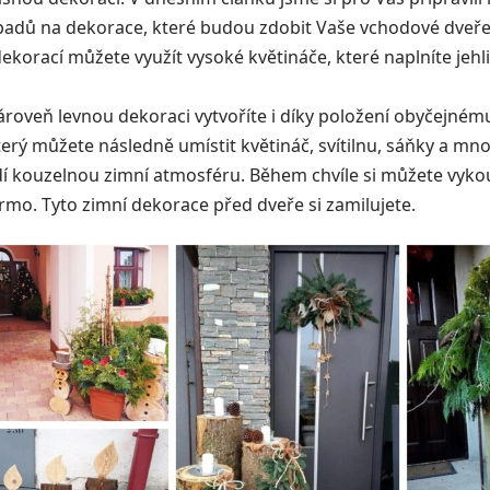
adů na dekorace, které budou zdobit Vaše vchodové dveře.
ekorací můžete využít vysoké květináče, které naplníte jehl
ároveň levnou dekoraci vytvoříte i díky položení obyčejném
terý můžete následně umístit květináč, svítilnu, sáňky a m
í kouzelnou zimní atmosféru. Během chvíle si můžete vyko
mo. Tyto zimní dekorace před dveře si zamilujete.