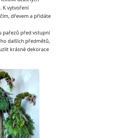
 K vytvoření
ičím, dřevem a přidáte
u pařezů před vstupní
noho dalších předmětů,
uzlit krásné dekorace