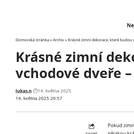
Ne
Domovská stránka
»
Archiv
»
Krásné zimní dekorace, které budou z
Krásné zimní dek
vchodové dveře – 
lukas.n
14. května 2025
14. května 2025 20:57
Pokud zimní
nějakou krá
SHARE