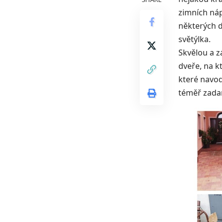
zimních náp
některých d
světýlka.
Skvělou a z
dveře, na k
které navod
téměř zadar