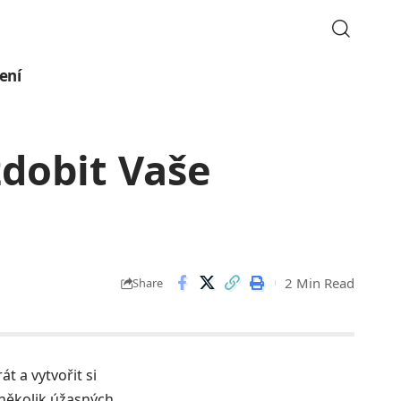
ení
zdobit Vaše
2 Min Read
Share
t a vytvořit si
 několik úžasných