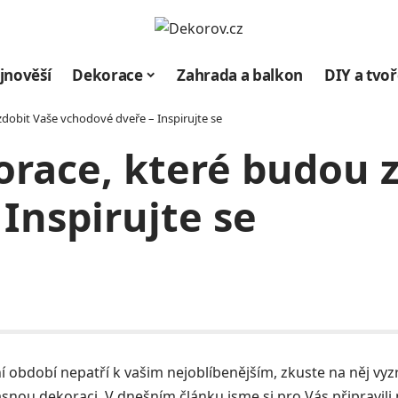
jnověší
Dekorace
Zahrada a balkon
DIY a tvoř
dobit Vaše vchodové dveře – Inspirujte se
orace, které budou 
Inspirujte se
 období nepatří k vašim nejoblíbenějším, zkuste na něj vyzrá
snou dekoraci. V dnešním článku jsme si pro Vás připravili