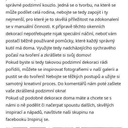
správné podzimní kouzlo. Jedná se o tvorbu, na které se
může podílet celá rodina, nebojte se tedy zapojit i ty
nejmenší, pro které je to skvělá příležitost na zdokonalení
se v manuální činnosti. K přípravě těchto okenních
dekorací nepotřebujete nijak speciální náčiní, neboť vám
postačí běžně používané pomůcky, které každý správný
kutil má doma. Využijte tedy nadcházejícího sychravého
počasí na tvoření a zkrášlete si svůj domov!
Pokud byste si tedy takovou podzimní dekoraci rádi
pořídili, můžete se inspirovat fotografiemi v naší galerii a
pustit se do tvoření! Nebojte se těžkých postupů a užijte si
samotný kreativní proces. Do komentářů nám poté zašlete
vaše zkrášlená podzimní okna!
Pokud už podobné dekorace doma máte a chcete se s
námi o ně podělit či načerpat spoustu dalších, skvělých
inspirací a nápadů, navštivte naši skupinu na
facebooku
Inspiruj se.