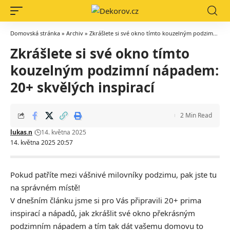
Domovská stránka
»
Archiv
»
Zkrášlete si své okno tímto kouzelným podzimní nápadem: 20+ skvělých inspirací
Zkrášlete si své okno tímto
kouzelným podzimní nápadem:
20+ skvělých inspirací
2 Min Read
lukas.n
14. května 2025
14. května 2025 20:57
Pokud patříte mezi vášnivé milovníky podzimu, pak jste tu
na správném místě!
V dnešním článku jsme si pro Vás připravili 20+ prima
inspirací a nápadů, jak zkrášlit své okno překrásným
podzimním nápadem a tím tak dát vašemu domovu to