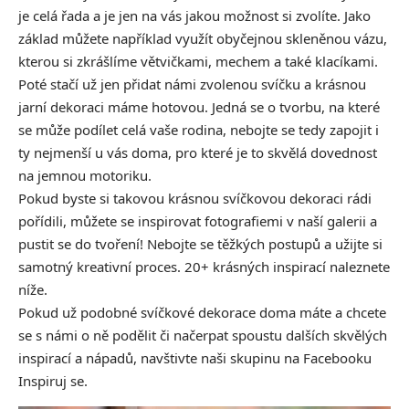
je celá řada a je jen na vás jakou možnost si zvolíte. Jako
základ můžete například využít obyčejnou skleněnou vázu,
kterou si zkrášlíme větvičkami, mechem a také klacíkami.
Poté stačí už jen přidat námi zvolenou svíčku a krásnou
jarní dekoraci máme hotovou. Jedná se o tvorbu, na které
se může podílet celá vaše rodina, nebojte se tedy zapojit i
ty nejmenší u vás doma, pro které je to skvělá dovednost
na jemnou motoriku.
Pokud byste si takovou krásnou svíčkovou dekoraci rádi
pořídili, můžete se inspirovat fotografiemi v naší galerii a
pustit se do tvoření! Nebojte se těžkých postupů a užijte si
samotný kreativní proces. 20+ krásných inspirací naleznete
níže.
Pokud už podobné svíčkové dekorace doma máte a chcete
se s námi o ně podělit či načerpat spoustu dalších skvělých
inspirací a nápadů, navštivte naši skupinu na Facebooku
Inspiruj se.