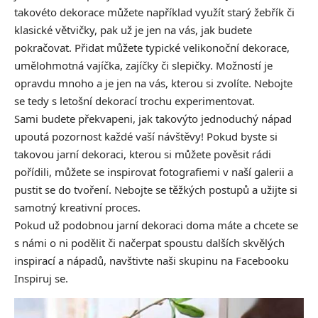
takovéto dekorace můžete například využít starý žebřík či
klasické větvičky, pak už je jen na vás, jak budete
pokračovat. Přidat můžete typické velikonoční dekorace,
umělohmotná vajíčka, zajíčky či slepičky. Možností je
opravdu mnoho a je jen na vás, kterou si zvolíte. Nebojte
se tedy s letošní dekorací trochu experimentovat.
Sami budete překvapeni, jak takovýto jednoduchý nápad
upoutá pozornost každé vaší návštěvy! Pokud byste si
takovou jarní dekoraci, kterou si můžete pověsit rádi
pořídili, můžete se inspirovat fotografiemi v naší galerii a
pustit se do tvoření. Nebojte se těžkých postupů a užijte si
samotný kreativní proces.
Pokud už podobnou jarní dekoraci doma máte a chcete se
s námi o ni podělit či načerpat spoustu dalších skvělých
inspirací a nápadů, navštivte naši skupinu na Facebooku
Inspiruj se.