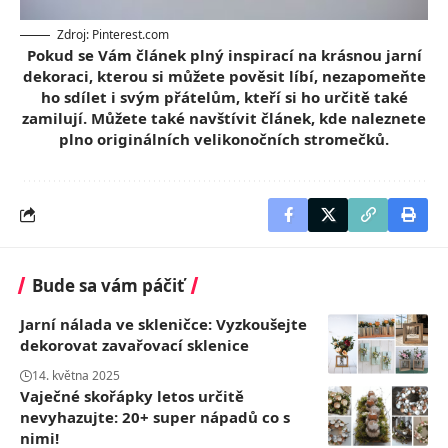
Zdroj: Pinterest.com
Pokud se Vám článek plný inspirací na krásnou jarní
dekoraci, kterou si můžete pověsit líbí, nezapomeňte
ho sdílet i svým přátelům, kteří si ho určitě také
zamilují. Můžete také navštívit článek, kde naleznete
plno
originálních velikonočních stromečků.
Bude sa vám páčiť
Jarní nálada ve skleničce: Vyzkoušejte
dekorovat zavařovací sklenice
14. května 2025
Vaječné skořápky letos určitě
nevyhazujte: 20+ super nápadů co s
nimi!