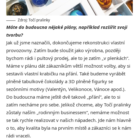
Zdroj: Točí pralinky
Máte do budoucna nějaké plány, například rozšířit svoji
tvorbu?
Jak už jsme naznačili, dokončujeme rekonstrukci vlastní
provozovny. Zatím bude sloužit jako výrobna, později
bychom rádi i pultový prodej, ale to je zatím „v plenkách“.
Máme v plánu dát zákazníkům větší možnost volby, aby si
sestavili vlastní krabičku na přání. Také budeme vyrábět
plněné tabulkové čokolády a 3D plněné figurky se
sezónními motivy (Valentýn, Velikonoce, Vánoce apod.).
Do budoucna máme ještě dvě takové „přání“, ale to si
zatím necháme pro sebe. Jelikož chceme, aby Točí pralinky
zůstaly naším „rodinným businessem“, nemáme možnost
se tak rychle realizovat v našich nápadech. Jde nám hlavně
o to, aby kvalita byla na prvním místě a zákazníci se k nám
rádi vraceli.