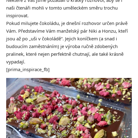
Některé z Vás jsme požádali o krátký rozhovor, aby se i
naši čtenáři mohli v tomto uměleckém směru trochu
inspirovat.
Pokud milujete čokoládu, je dnešní rozhovor určen právě
Vám. Představíme Vám manželský pár Niki a Honzu, kteří
jsou až po „uši v čokoládě“. Jejich koníčkem (a snad i
budoucím zaměstnáním) je výroba ručně zdobených
pralinek, které nejen perfektně chutnají, ale také krásně
vypadají.
[prima_inspirace_fb]