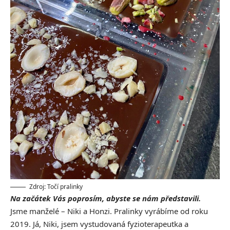
Zdroj: Točí pralinky
Na začátek Vás poprosím, abyste se nám představili.
Jsme manželé – Niki a Honzi. Pralinky vyrábíme od roku
2019. Já, Niki, jsem vystudovaná fyzioterapeutka a