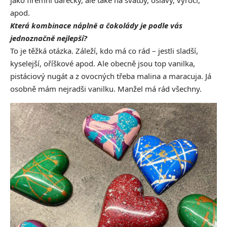
jako firemní dárečky, ale také na svatby, oslavy, výročí,
apod.
Která kombinace náplně a čokolády je podle vás
jednoznačně nejlepší?
To je těžká otázka. Záleží, kdo má co rád – jestli sladší,
kyselejší, oříškové apod. Ale obecně jsou top vanilka,
pistáciový nugát a z ovocných třeba malina a maracuja. Já
osobně mám nejradši vanilku. Manžel má rád všechny.