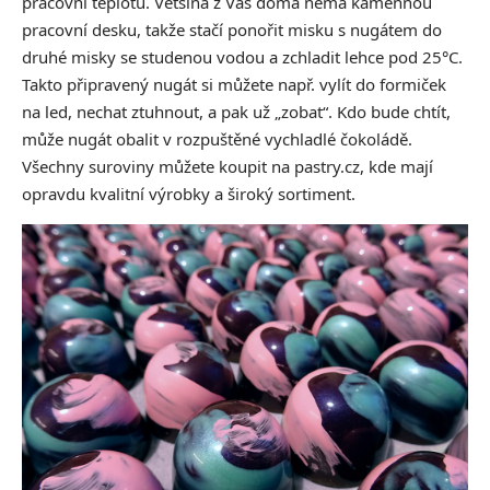
pracovní teplotu. Většina z Vás doma nemá kamennou
pracovní desku, takže stačí ponořit misku s nugátem do
druhé misky se studenou vodou a zchladit lehce pod 25°C.
Takto připravený nugát si můžete např. vylít do formiček
na led, nechat ztuhnout, a pak už „zobat“. Kdo bude chtít,
může nugát obalit v rozpuštěné vychladlé čokoládě.
Všechny suroviny můžete koupit na pastry.cz, kde mají
opravdu kvalitní výrobky a široký sortiment.