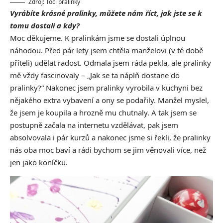
Zdroj: Točí pralinky
Vyrábíte krásné pralinky, můžete nám říct, jak jste se k
tomu dostali a kdy?
Moc děkujeme. K pralinkám jsme se dostali úplnou
náhodou. Před pár lety jsem chtěla manželovi (v té době
příteli) udělat radost. Odmala jsem ráda pekla, ale pralinky
mě vždy fascinovaly – „Jak se ta náplň dostane do
pralinky?“ Nakonec jsem pralinky vyrobila v kuchyni bez
nějakého extra vybavení a ony se podařily. Manžel myslel,
že jsem je koupila a hrozně mu chutnaly. A tak jsem se
postupně začala na internetu vzdělávat, pak jsem
absolvovala i pár kurzů a nakonec jsme si řekli, že pralinky
nás oba moc baví a rádi bychom se jim věnovali více, než
jen jako koníčku.