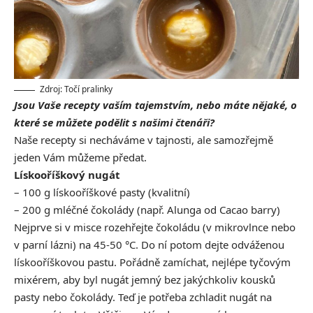
Zdroj: Točí pralinky
Jsou Vaše recepty vaším tajemstvím, nebo máte nějaké, o
které se můžete podělit s našimi čtenáři?
Naše recepty si necháváme v tajnosti, ale samozřejmě
jeden Vám můžeme předat.
Lískooříškový nugát
– 100 g lískooříškové pasty (kvalitní)
– 200 g mléčné čokolády (např. Alunga od Cacao barry)
Nejprve si v misce rozehřejte čokoládu (v mikrovlnce nebo
v parní lázni) na 45-50 °C. Do ní potom dejte odváženou
lískooříškovou pastu. Pořádně zamíchat, nejlépe tyčovým
mixérem, aby byl nugát jemný bez jakýchkoliv kousků
pasty nebo čokolády. Teď je potřeba zchladit nugát na