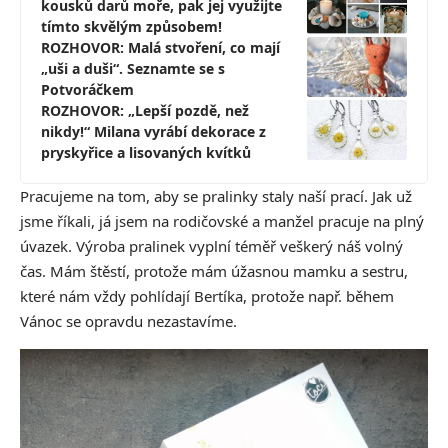
kousků darů moře, pak jej využijte
tímto skvělým způsobem!
ROZHOVOR: Malá stvoření, co mají
„uši a duši“. Seznamte se s
Potvoráčkem
ROZHOVOR: „Lepší pozdě, než
nikdy!“ Milana vyrábí dekorace z
pryskyřice a lisovaných kvítků
Pracujeme na tom, aby se pralinky staly naší prací. Jak už
jsme říkali, já jsem na rodičovské a manžel pracuje na plný
úvazek. Výroba pralinek vyplní téměř veškerý náš volný
čas. Mám štěstí, protože mám úžasnou mamku a sestru,
které nám vždy pohlídají Bertíka, protože např. během
Vánoc se opravdu nezastavíme.