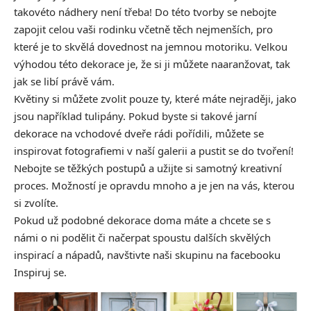
takovéto nádhery není třeba! Do této tvorby se nebojte
zapojit celou vaši rodinku včetně těch nejmenších, pro
které je to skvělá dovednost na jemnou motoriku. Velkou
výhodou této dekorace je, že si ji můžete naaranžovat, tak
jak se libí právě vám.
Květiny si můžete zvolit pouze ty, které máte nejraději, jako
jsou například tulipány. Pokud byste si takové jarní
dekorace na vchodové dveře rádi pořídili, můžete se
inspirovat fotografiemi v naší galerii a pustit se do tvoření!
Nebojte se těžkých postupů a užijte si samotný kreativní
proces. Možností je opravdu mnoho a je jen na vás, kterou
si zvolíte.
Pokud už podobné dekorace doma máte a chcete se s
námi o ni podělit či načerpat spoustu dalších skvělých
inspirací a nápadů, navštivte naši skupinu na facebooku
Inspiruj se.