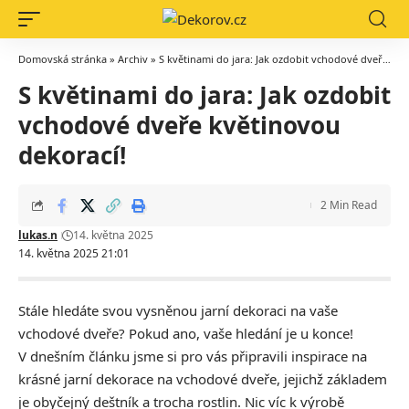
Domovská stránka
»
Archiv
»
S květinami do jara: Jak ozdobit vchodové dveře květinovou dekorací!
S květinami do jara: Jak ozdobit
vchodové dveře květinovou
dekorací!
2 Min Read
lukas.n
14. května 2025
14. května 2025 21:01
Stále hledáte svou vysněnou jarní dekoraci na vaše
vchodové dveře? Pokud ano, vaše hledání je u konce!
V dnešním článku jsme si pro vás připravili inspirace na
krásné jarní dekorace na vchodové dveře, jejichž základem
je obyčejný deštník a trocha rostlin. Nic víc k výrobě