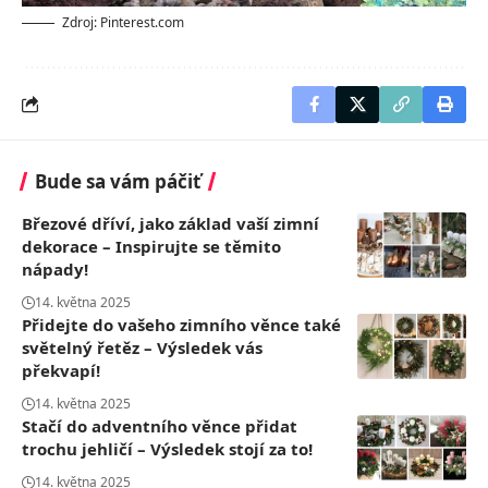
Zdroj: Pinterest.com
Bude sa vám páčiť
Březové dříví, jako základ vaší zimní
dekorace – Inspirujte se těmito
nápady!
14. května 2025
Přidejte do vašeho zimního věnce také
světelný řetěz – Výsledek vás
překvapí!
14. května 2025
Stačí do adventního věnce přidat
trochu jehličí – Výsledek stojí za to!
14. května 2025