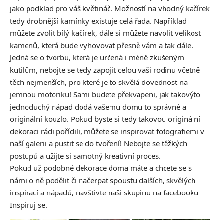
jako podklad pro váš květináč. Možností na vhodný kačírek
tedy drobnější kamínky existuje celá řada. Například
můžete zvolit bílý kačírek, dále si můžete navolit velikost
kamenů, která bude vyhovovat přesně vám a tak dále.
Jedná se o tvorbu, která je určená i méně zkušeným
kutilům, nebojte se tedy zapojit celou vaši rodinu včetně
těch nejmenších, pro které je to skvělá dovednost na
jemnou motoriku! Sami budete překvapeni, jak takovýto
jednoduchý nápad dodá vašemu domu to správné a
originální kouzlo. Pokud byste si tedy takovou originální
dekoraci rádi pořídili, můžete se inspirovat fotografiemi v
naší galerii a pustit se do tvoření! Nebojte se těžkých
postupů a užijte si samotný kreativní proces.
Pokud už podobné dekorace doma máte a chcete se s
námi o ně podělit či načerpat spoustu dalších, skvělých
inspirací a nápadů, navštivte naši skupinu na facebooku
Inspiruj se.