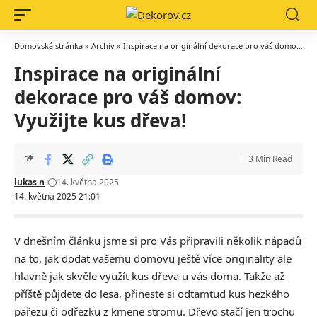
Domovská stránka
»
Archiv
»
Inspirace na originální dekorace pro váš domov: Využijte kus dřeva!
Inspirace na originální
dekorace pro váš domov:
Využijte kus dřeva!
3 Min Read
lukas.n
14. května 2025
14. května 2025 21:01
V dnešním článku jsme si pro Vás připravili několik nápadů
na to, jak dodat vašemu domovu ještě více originality ale
hlavně jak skvěle využít kus dřeva u vás doma. Takže až
příště půjdete do lesa, přineste si odtamtud kus hezkého
pařezu či odřezku z kmene stromu. Dřevo stačí jen trochu