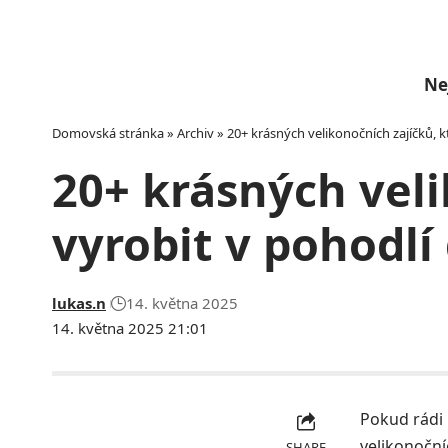
Ne
Domovská stránka
»
Archiv
»
20+ krásných velikonočních zajíčků, 
20+ krásných veli
vyrobit v pohodl
lukas.n
14. května 2025
14. května 2025 21:01
Pokud rádi 
velikonoční
SHARE