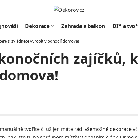
jnověší
Dekorace
Zahrada a balkon
DIY a tvoř
které si zvládnete vyrobit v pohodlí domova!
konočních zajíčků, k
í domova!
manuálně tvoříte či už jen máte rádi všemožné dekorace vč
ch, pak jste tu na správném místě! V dnešním článku jsme si 