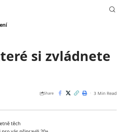
ení
teré si zvládnete
3 Min Read
Share
etně těch
pro vás připravili 20+