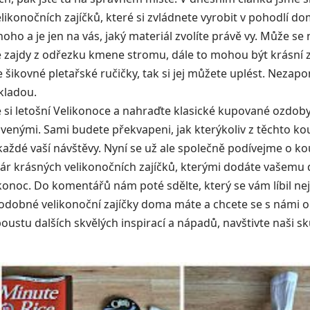
likonočních zajíčků, které si zvládnete vyrobit v pohodlí d
ho a je jen na vás, jaký materiál zvolíte právě vy. Může se 
zajdy z odřezku kmene stromu, dále to mohou být krásní zaj
šikovné pletařské ručičky, tak si jej můžete uplést. Nezapo
kladou.
 si letošní Velikonoce a nahraďte klasické kupované ozdob
venými. Sami budete překvapeni, jak kterýkoliv z těchto k
aždé vaší návštěvy. Nyní se už ale společně podívejme o ko
ár krásných velikonočních zajíčků, kterými dodáte vašemu
konoc. Do komentářů nám poté sdělte, který se vám líbil nej
dobné velikonoční zajíčky doma máte a chcete se s námi o 
oustu dalších skvělých inspirací a nápadů, navštivte naši 