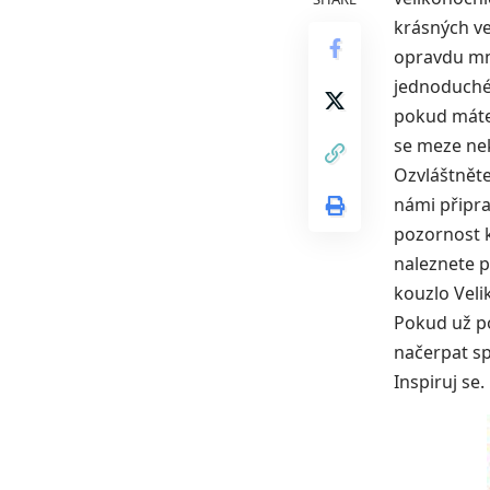
krásných ve
opravdu mno
jednoduché 
pokud máte 
se meze ne
Ozvláštněte
námi připra
pozornost k
naleznete p
kouzlo Veli
Pokud už po
načerpat sp
Inspiruj se.