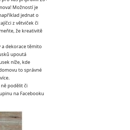
omova! Možností je
například jednat o
íčci z větviček či
meňte, že kreativitě
y a dekorace těmito
ousků upoutá
usek níže, kde
 domovu to správné
více.
ně podělit či
skupinu na Facebooku