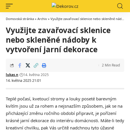
Domovská stránka
»
Archiv
»
Využijte zavařovací sklenice nebo skleněné nádoby k vytvoření jarní dekorace
Využijte zavařovací sklenice
nebo skleněné nádoby k
vytvoření jarní dekorace
2 Min Read
lukas.n
14. května 2025
14. května 2025 21:01
Teplé počasí, kvetoucí stromy a louky poseté barevným
kvítím jsou už za rohem a nejsnazším způsobem, jak se na
přicházející změnu ročního období připravit, je pořízení
krásné jarní dekorace do interiéru domácnosti. Máte-li tedy
kreativní chvilku, pak Vás určitě nadchnou tyto úžasné