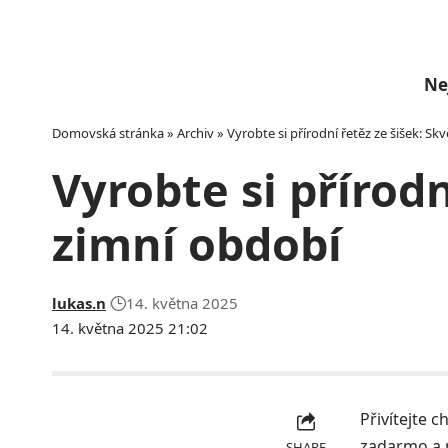
Ne
Domovská stránka
»
Archiv
»
Vyrobte si přírodní řetěz ze šišek: S
Vyrobte si přírodn
zimní období
lukas.n
14. května 2025
14. května 2025 21:02
Přivítejte 
zadarmo a n
SHARE