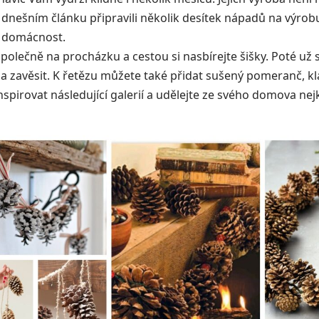
v dnešním článku připravili několik desítek nápadů na výrobu
i domácnost.
polečně na procházku a cestou si nasbírejte šišky. Poté už st
 zavěsit. K řetězu můžete také přidat sušený pomeranč, kl
nspirovat následující galerií a udělejte ze svého domova nej