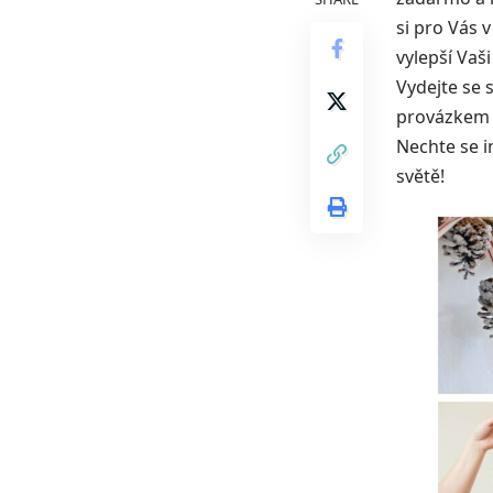
si pro Vás 
vylepší Vaš
Vydejte se s
provázkem a
Nechte se i
světě!