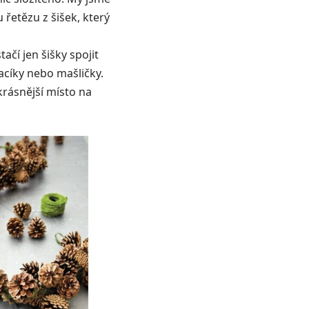
 řetězu z šišek, který
ačí jen šišky spojit
acíky nebo mašličky.
krásnější místo na