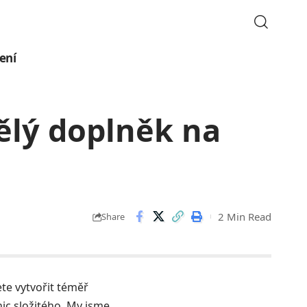
ení
vělý doplněk na
2 Min Read
Share
ete vytvořit téměř
nic složitého. My jsme