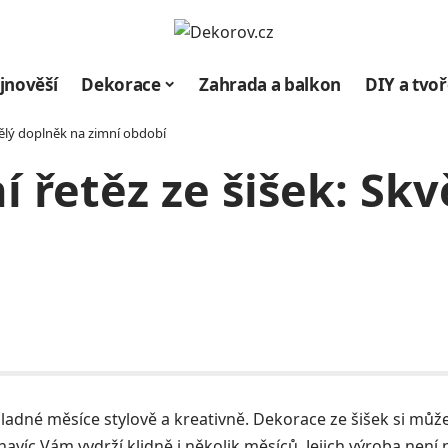
jnověší
Dekorace
Zahrada a balkon
DIY a tvoř
kvělý doplněk na zimní období
í řetěz ze šišek: Sk
chladné měsíce stylově a kreativně. Dekorace ze šišek si můž
avíc Vám vydrží klidně i několik měsíců. Jejich výroba není 