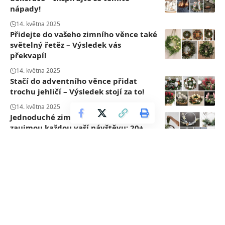
nápady!
14. května 2025
Přidejte do vašeho zimního věnce také
světelný řetěz – Výsledek vás
překvapí!
14. května 2025
Stačí do adventního věnce přidat
trochu jehličí – Výsledek stojí za to!
14. května 2025
Jednoduché zimní dekorace, které
zaujmou každou vaší návštěvu: 20+
inspirací pro vás!
14. května 2025
© 2025Všetky práva vyhradené.