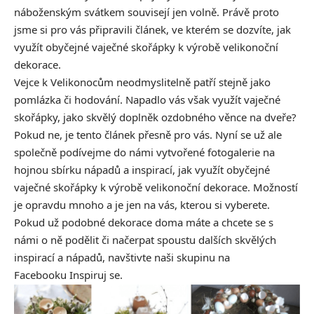
náboženským svátkem souvisejí jen volně. Právě proto
jsme si pro vás připravili článek, ve kterém se dozvíte, jak
využít obyčejné vaječné skořápky k výrobě velikonoční
dekorace.
Vejce k Velikonocům neodmyslitelně patří stejně jako
pomlázka či hodování. Napadlo vás však využít vaječné
skořápky, jako skvělý doplněk ozdobného věnce na dveře?
Pokud ne, je tento článek přesně pro vás. Nyní se už ale
společně podívejme do námi vytvořené fotogalerie na
hojnou sbírku nápadů a inspirací, jak využít obyčejné
vaječné skořápky k výrobě velikonoční dekorace. Možností
je opravdu mnoho a je jen na vás, kterou si vyberete.
Pokud už podobné dekorace doma máte a chcete se s
námi o ně podělit či načerpat spoustu dalších skvělých
inspirací a nápadů, navštivte naši skupinu na
Facebooku
Inspiruj se.