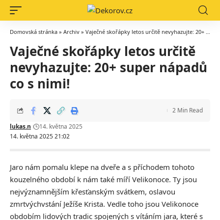
Domovská stránka
»
Archiv
»
Vaječné skořápky letos určitě nevyhazujte: 20+ super nápadů co s nimi!
Vaječné skořápky letos určitě
nevyhazujte: 20+ super nápadů
co s nimi!
2 Min Read
lukas.n
14. května 2025
14. května 2025 21:02
Jaro nám pomalu klepe na dveře a s příchodem tohoto
kouzelného období k nám také míří Velikonoce. Ty jsou
nejvýznamnějším křesťanským svátkem, oslavou
zmrtvýchvstání Ježíše Krista. Vedle toho jsou Velikonoce
obdobím lidových tradic spojených s vítáním jara, které s