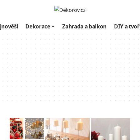
jnověší
Dekorace
Zahrada a balkon
DIY a tvoř