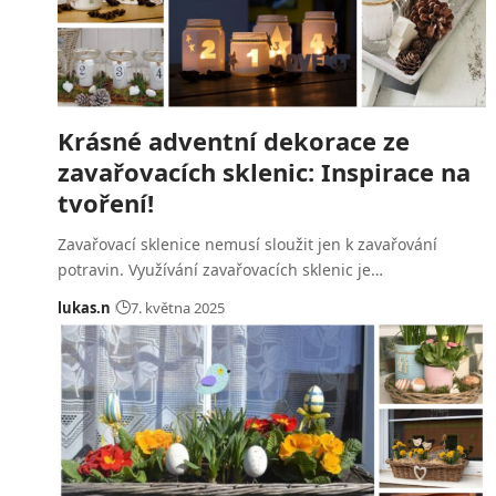
Krásné adventní dekorace ze
zavařovacích sklenic: Inspirace na
tvoření!
Zavařovací sklenice nemusí sloužit jen k zavařování
potravin. Využívání zavařovacích sklenic je…
lukas.n
7. května 2025