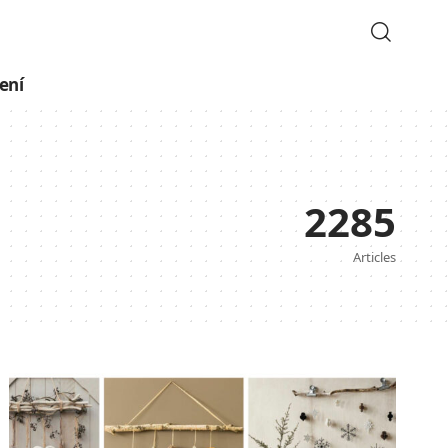
ení
2285
Articles